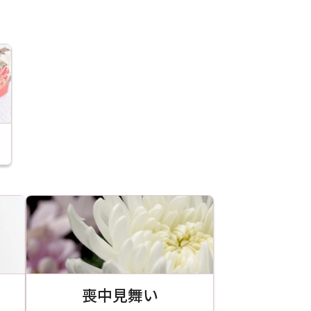
喪中見舞い