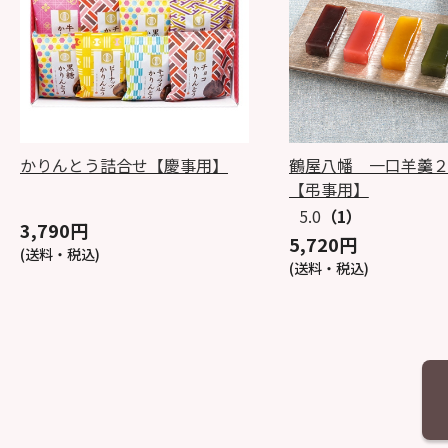
かりんとう詰合せ【慶事用】
鶴屋八幡 一口羊羹
【弔事用】
5.0
（1）
3,790円
5,720円
(送料・税込)
(送料・税込)