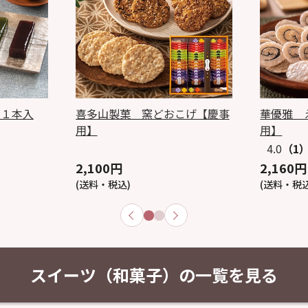
２１本入
喜多山製菓 窯どおこげ【慶事
華優雅 
用】
用】
4.0
（1
2,100円
2,160円
(送料・税込)
(送料・税込
スイーツ（和菓子）の一覧を見る