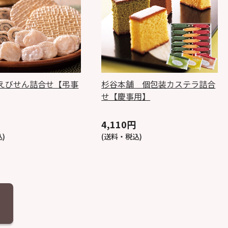
えびせん詰合せ【弔事
杉谷本舗 個包装カステラ詰合
せ【慶事用】
）
4,110円
)
(送料・税込)