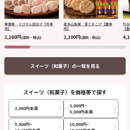
華優雅 えびせん詰合せ【弔事
喜多山製菓 窯どおこげ【慶事
杉谷
用】
用】
【慶
2,160円
2,100円
4,
(送料・税込)
(送料・税込)
スイーツ（和菓子）の一覧を見る
スイーツ（和菓子）を価格帯で探す
3,000円~
3,000円未満
5,000円未満
5,000円~
10,000円~