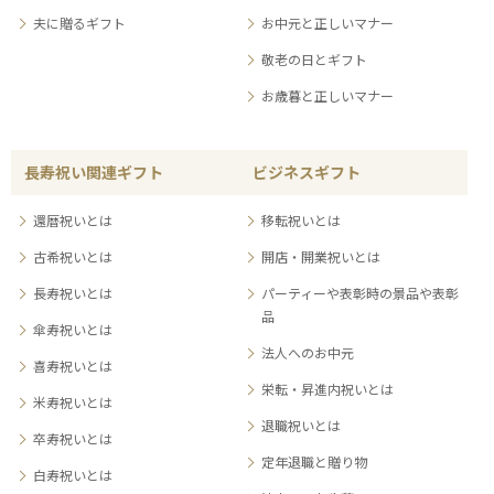
夫に贈るギフト
お中元と正しいマナー
敬老の日とギフト
お歳暮と正しいマナー
長寿祝い関連ギフト
ビジネスギフト
還暦祝いとは
移転祝いとは
古希祝いとは
開店・開業祝いとは
長寿祝いとは
パーティーや表彰時の景品や表彰
品
傘寿祝いとは
法人へのお中元
喜寿祝いとは
栄転・昇進内祝いとは
米寿祝いとは
退職祝いとは
卒寿祝いとは
定年退職と贈り物
白寿祝いとは