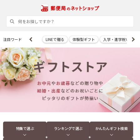
注目ワード
LINEで贈る
体験型ギフト
入学・進学祝い
特集で選ぶ
ランキングで選ぶ
かんたんギフト検索