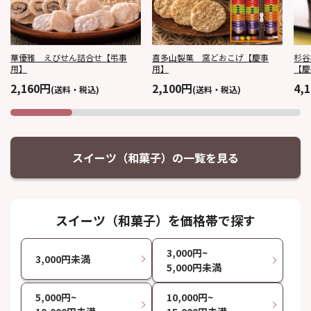
華優雅 えびせん詰合せ【弔事
喜多山製菓 窯どおこげ【慶事
杉谷
用】
用】
【慶
2,160円
2,100円
4,
(送料・税込)
(送料・税込)
スイーツ（和菓子）の一覧を見る
スイーツ（和菓子）を価格帯で探す
3,000円~
3,000円未満
5,000円未満
5,000円~
10,000円~