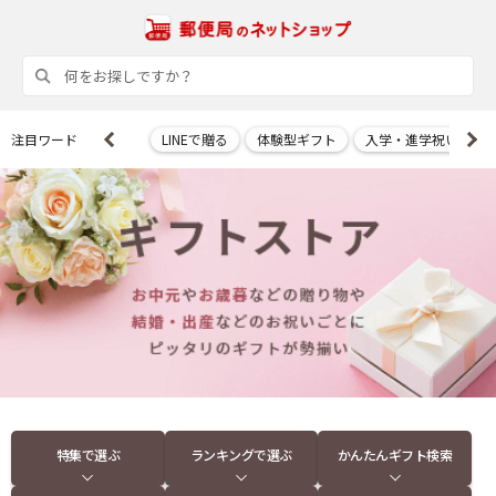
注目ワード
LINEで贈る
体験型ギフト
入学・進学祝い
特集で選ぶ
ランキングで選ぶ
かんたんギフト検索