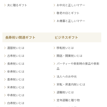
夫に贈るギフト
お中元と正しいマナー
敬老の日とギフト
お歳暮と正しいマナー
長寿祝い関連ギフト
ビジネスギフト
還暦祝いとは
移転祝いとは
古希祝いとは
開店・開業祝いとは
長寿祝いとは
パーティーや表彰時の景品や表彰
品
傘寿祝いとは
法人へのお中元
喜寿祝いとは
栄転・昇進内祝いとは
米寿祝いとは
退職祝いとは
卒寿祝いとは
定年退職と贈り物
白寿祝いとは