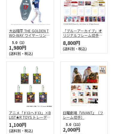
大谷翔平 THE GOLDEN T
「ブルーアーカイブ」オ
WO-WAY ワイヤーリング
リジナルフレーム切手セ
チャーム（打）
ット（コンプリート）
8,800円
5.0
（1）
1,980円
(送料別・税込)
(送料別・税込)
アニメ「ドロヘドロ」×B
日曜劇場『VIVANT』（フ
LIST★R TOYS トレーディ
レーム切手）
ングアクリルキーホルダ
1,100円
5.0
（11）
ー
2,000円
(送料別・税込)