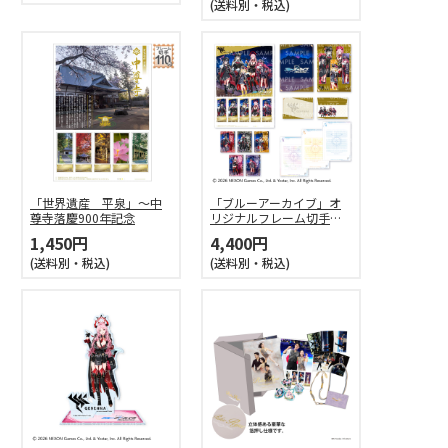
(送料別・税込)
「世界遺産 平泉」～中
「ブルーアーカイブ」オ
尊寺落慶900年記念
リジナルフレーム切手セ
ット（万魔殿）
1,450円
4,400円
(送料別・税込)
(送料別・税込)