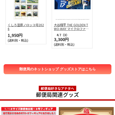
くしろ湿原ノロッコ号202
大谷翔平 THE GOLDEN T
6
WO-WAY マイクロファイ
バー フェイスタオル
1,950円
4.7
（3）
3,300円
(送料別・税込)
(送料別・税込)
郵便局のネットショップ グッズストアはこちら
郵便局好きなアナタへ
郵便局関連グッズ