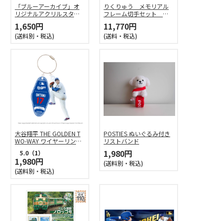
「ブルーアーカイブ」オ
りくりゅう メモリアル
リジナルアクリルスタン
フレーム切手セット Ｔ
ド（サツキ）
ｗｏ Ｈｅａｒｔｓ Ｏ
1,650円
11,770円
ｎｅ Ｄｒｅａｍ
(送料別・税込)
(送料・税込)
大谷翔平 THE GOLDEN T
POSTIES ぬいぐるみ付き
WO-WAY ワイヤーリング
リストバンド
チャーム（投）
1,980円
5.0
（1）
1,980円
(送料別・税込)
(送料別・税込)