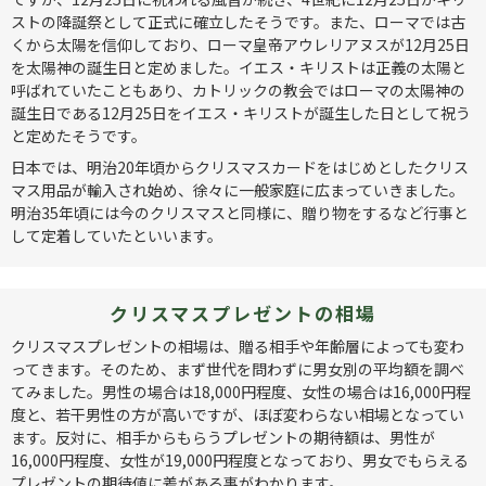
ストの降誕祭として正式に確立したそうです。また、ローマでは古
くから太陽を信仰しており、ローマ皇帝アウレリアヌスが12月25日
を太陽神の誕生日と定めました。イエス・キリストは正義の太陽と
呼ばれていたこともあり、カトリックの教会ではローマの太陽神の
誕生日である12月25日をイエス・キリストが誕生した日として祝う
と定めたそうです。
日本では、明治20年頃からクリスマスカードをはじめとしたクリス
マス用品が輸入され始め、徐々に一般家庭に広まっていきました。
明治35年頃には今のクリスマスと同様に、贈り物をするなど行事と
して定着していたといいます。
クリスマスプレゼントの相場
クリスマスプレゼントの相場は、贈る相手や年齢層によっても変わ
ってきます。そのため、まず世代を問わずに男女別の平均額を調べ
てみました。男性の場合は18,000円程度、女性の場合は16,000円程
度と、若干男性の方が高いですが、ほぼ変わらない相場となってい
ます。反対に、相手からもらうプレゼントの期待額は、男性が
16,000円程度、女性が19,000円程度となっており、男女でもらえる
プレゼントの期待値に差がある事がわかります。