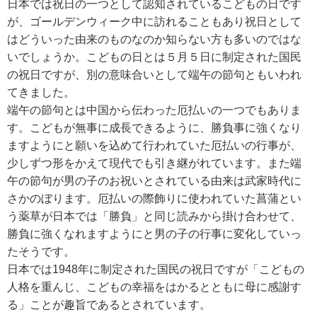
日本では祝日の一つとして認知されているこどもの日です
が、ゴールデンウィーク中に訪れることもあり祝日として
はどういった由来のものなのか知らない方も多いのではな
いでしょうか。こどもの日とは５月５日に制定された国民
の祝日ですが、別の意味合いとして端午の節句ともいわれ
てきました。
端午の節句とは中国から伝わった厄払いの一つでもありま
す。こどもが無事に成長できるように、勝負事に強くなり
ますようにと願いを込めて行われていた厄払いの行事が、
少しずつ形をかえて現代でも引き継がれています。また端
午の節句が男の子のお祝いとされている由来は武家時代に
さかのぼります。厄払いの際飾りに使われていた菖蒲とい
う薬草が日本では「勝負」と同じ読みから掛け合わせて、
勝負に強くなれますようにと男の子の行事に変化していっ
たそうです。
日本では1948年に制定された国民の祝日ですが「こどもの
人格を重んじ、こどもの幸福をはかるとともに母に感謝す
る」ことが趣旨であるとされています。