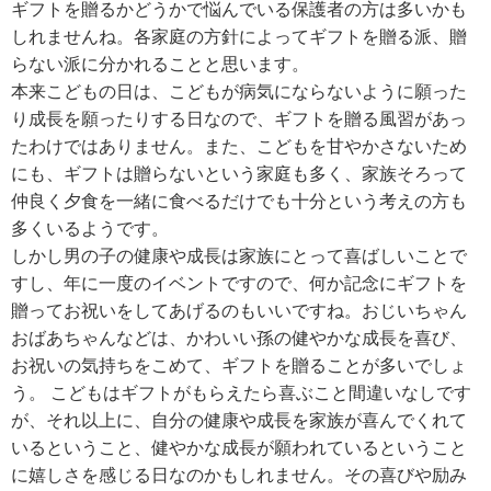
ギフトを贈るかどうかで悩んでいる保護者の方は多いかも
しれませんね。各家庭の方針によってギフトを贈る派、贈
らない派に分かれることと思います。
本来こどもの日は、こどもが病気にならないように願った
り成長を願ったりする日なので、ギフトを贈る風習があっ
たわけではありません。また、こどもを甘やかさないため
にも、ギフトは贈らないという家庭も多く、家族そろって
仲良く夕食を一緒に食べるだけでも十分という考えの方も
多くいるようです。
しかし男の子の健康や成長は家族にとって喜ばしいことで
すし、年に一度のイベントですので、何か記念にギフトを
贈ってお祝いをしてあげるのもいいですね。おじいちゃん
おばあちゃんなどは、かわいい孫の健やかな成長を喜び、
お祝いの気持ちをこめて、ギフトを贈ることが多いでしょ
う。 こどもはギフトがもらえたら喜ぶこと間違いなしです
が、それ以上に、自分の健康や成長を家族が喜んでくれて
いるということ、健やかな成長が願われているということ
に嬉しさを感じる日なのかもしれません。その喜びや励み