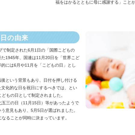
福をはかるとともに母に感謝する」こと
日の由来
ブで制定された6月1日の「国際こどもの
1945年、国連は11月20日を「世界こど
的には6月や11月を「こどもの日」とし
戦後という背景もあり、日付を押し付ける
た文化的な日を祝日にするべきでは、とい
こどもの日として制定されました。
五三の日（11月15日）等があったようで
う意見もあり、5月5日が選ばれました。
になることが同時に決まっています。