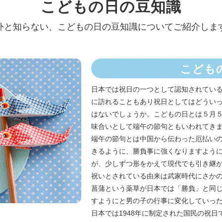
こどもの日の豆知識
外と知らない、こどもの日の豆知識についてご紹介しま
こども
日本では祝日の一つとして認知されてい
に訪れることもあり祝日としてはどうい
はないでしょうか。こどもの日とは５月
味合いとして端午の節句ともいわれてき
端午の節句とは中国から伝わった厄払い
きるように、勝負事に強くなりますよう
が、少しずつ形をかえて現代でも引き継
祝いとされている由来は武家時代にさか
菖蒲という薬草が日本では「勝負」と同
すようにと男の子の行事に変化していっ
日本では1948年に制定された国民の祝