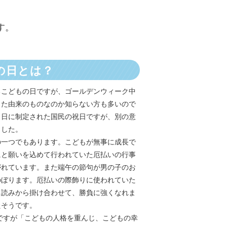
す。
の日とは？
るこどもの日ですが、ゴールデンウィーク中
った由来のものなのか知らない方も多いので
５日に制定された国民の祝日ですが、別の意
ました。
の一つでもあります。こどもが無事に成長で
にと願いを込めて行われていた厄払いの行事
がれています。また端午の節句が男の子のお
のぼります。厄払いの際飾りに使われていた
じ読みから掛け合わせて、勝負に強くなれま
たそうです。
日ですが「こどもの人格を重んじ、こどもの幸