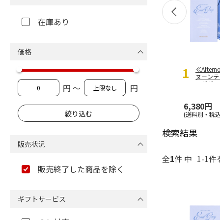
在庫あり
価格
1
≪After
ヌーンテ
ログギフト
円 ～
円
Grey（
6,380円
(送料別・税込
検索結果
販売状況
全
1
件 中
1-1件
販売終了した商品を除く
ギフトサービス