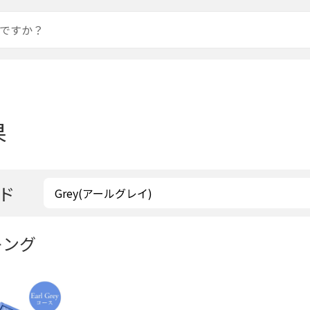
果
ド
キング