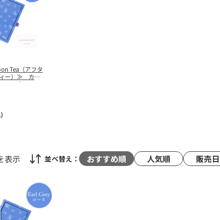
noon Tea（アフタ
ィー）≫ カタ
 Earl
アールグレイ）
)
を表示
おすすめ順
人気順
販売日
並べ替え：