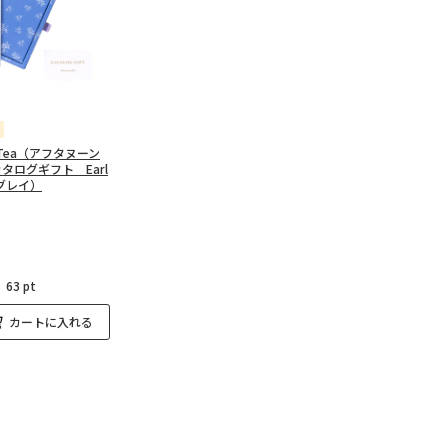
n Tea（アフタヌーン
タログギフト Earl
ルグレイ）
：
63 pt
カートに入れる