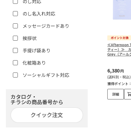
のし対応
のし名入れ対応
メッセージカードあり
挨拶状
≪Afternoo
手提げ袋あり
ティー）≫ カ
Grey（アー
化粧箱あり
6,380
円
ソーシャルギフト対応
(送料別・税込)
獲得ポイント
詳細
カタログ・
チラシの商品番号から