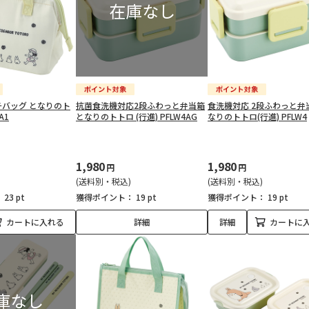
バッグ となりのト
抗菌食洗機対応2段ふわっと弁当箱
食洗機対応 2段ふわっと弁
A1
となりのトトロ (行進) PFLW4AG
なりのトトロ(行進) PFLW4
1,980
1,980
円
円
(送料別・税込)
(送料別・税込)
：
23 pt
獲得ポイント：
19 pt
獲得ポイント：
19 pt
カートに入れる
詳細
詳細
カートに