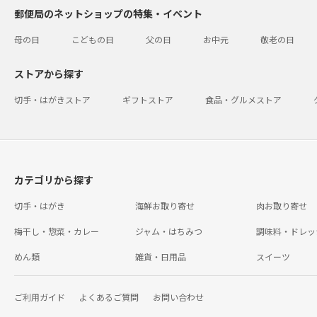
郵便局のネットショップの特集・イベント
母の日
こどもの日
父の日
お中元
敬老の日
ストアから探す
切手・はがきストア
ギフトストア
食品・グルメストア
カテゴリから探す
切手・はがき
海鮮お取り寄せ
肉お取り寄せ
梅干し・惣菜・カレー
ジャム・はちみつ
調味料・ドレッ
めん類
雑貨・日用品
スイーツ
ご利用ガイド
よくあるご質問
お問い合わせ