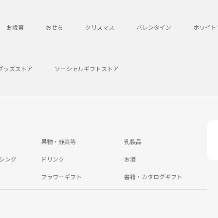
お歳暮
おせち
クリスマス
バレンタイン
ホワイト
グッズストア
ソーシャルギフトストア
果物・野菜等
乳製品
シング
ドリンク
お酒
フラワーギフト
書籍・カタログギフト