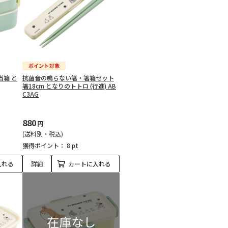
当箱 と
抗菌音の鳴らない箸・箸箱セット
箸18cm となりのトトロ (行進) AB
C3AG
880
円
(送料別・税込)
獲得ポイント：
8 pt
入れる
詳細
カートに入れる