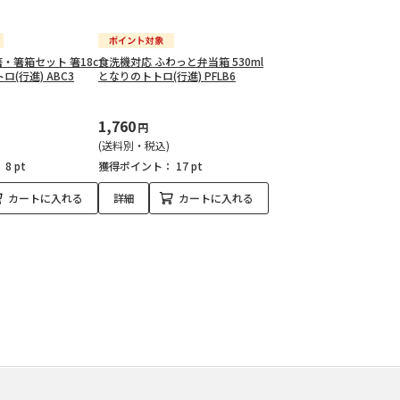
・箸箱セット 箸18c
食洗機対応 ふわっと弁当箱 530ml
ロ(行進) ABC3
となりのトトロ(行進) PFLB6
1,760
円
(送料別・税込)
：
8 pt
獲得ポイント：
17 pt
カートに入れる
詳細
カートに入れる