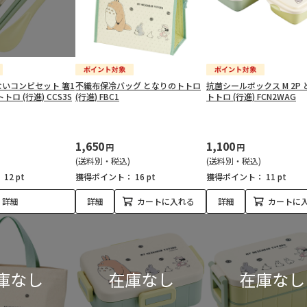
いコンビセット 箸1
不織布保冷バッグ となりのトトロ
抗菌シールボックス M 2P
トロ (行進) CCS3S
(行進) FBC1
トトロ (行進) FCN2WAG
1,650
1,100
円
円
(送料別・税込)
(送料別・税込)
：
12 pt
獲得ポイント：
16 pt
獲得ポイント：
11 pt
詳細
詳細
カートに入れる
詳細
カートに