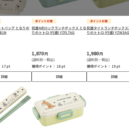
トバッグ となりの
抗菌4点ロックランチボックス とな
抗菌タイトランチボックス2
B1N
りのトトロ (行進) YZFL7AG
りのトトロ (行進) YZW3A
1,870
1,980
円
円
(送料別・税込)
(送料別・税込)
：
17 pt
獲得ポイント：
18 pt
獲得ポイント：
19 pt
詳細
詳細
詳細