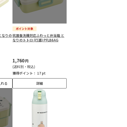
 となりの
抗菌食洗機対応ふわっと弁当箱 と
なりのトトロ (行進) PFLB6AG
1,760
円
(送料別・税込)
獲得ポイント：
17 pt
入れる
詳細