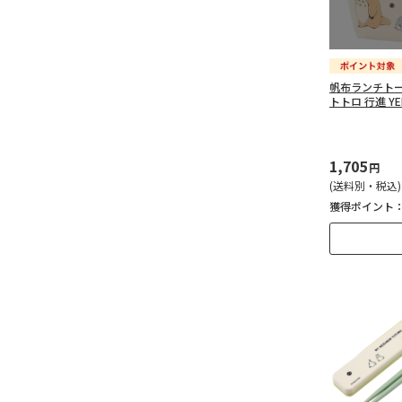
帆布ランチトー
トトロ 行進 YE
1,705
円
(送料別・税込)
獲得ポイント