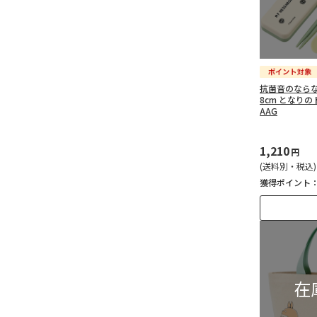
抗菌音のならな
8cm となりのト
AAG
1,210
円
(送料別・税込)
獲得ポイント