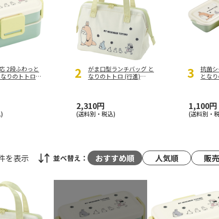
2
3
応 2段ふわっと
がま口型ランチバッグ と
抗菌シ
となりのトトロ
なりのトトロ (行進)
となり
FLW4
KGA1
FCN2
2,310円
1,100円
)
(送料別・税込)
(送料別・税
4件
を表示
おすすめ順
人気順
販
並べ替え：