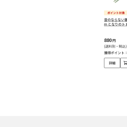
音のならない箸
m となりのトト
880
円
(送料別・税込)
獲得ポイント
詳細