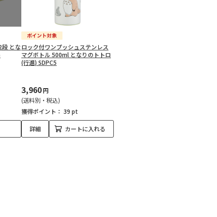
段 とな
ロック付ワンプッシュステンレス
G
マグボトル 500ml となりのトトロ
(行進) SDPC5
3,960
円
(送料別・税込)
獲得ポイント：
39 pt
詳細
カートに入れる