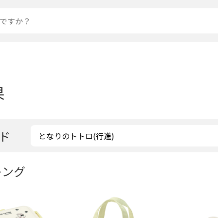
果
ド
キング