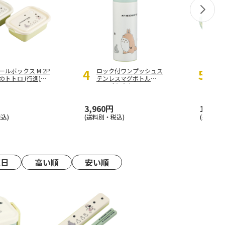
4
5
ールボックス M 2P
ロック付ワンプッシュス
食洗
のトトロ (行進)
テンレスマグボトル
箱 
WAG
500ml となりのトトロ
(行進
(行進) SDPC5
3,960円
1,760
込)
(送料別・税込)
(送料別・
売日
高い順
安い順