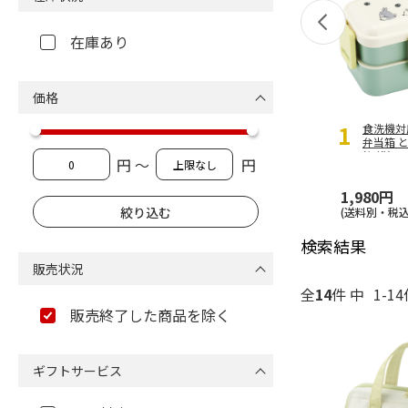
在庫あり
価格
1
食洗機対
弁当箱 
(行進) P
円 ～
円
1,980円
(送料別・税込
検索結果
販売状況
全
14
件 中
1-1
販売終了した商品を除く
ギフトサービス