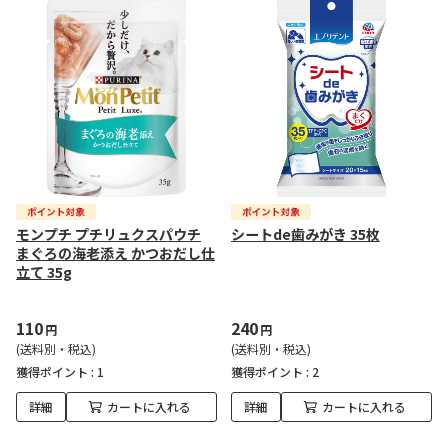
モンプチ プチリュクスパウチ
シートde歯みがき 35枚
まぐろの海老添え かつおだし仕
立て 35g
110
240
円
円
(送料別・税込)
(送料別・税込)
獲得ポイント :
1
獲得ポイント :
2
詳細
カートに入れる
詳細
カートに入れる