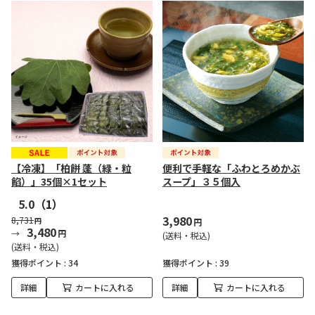
【冷凍】「柏餅 蓬（緑・粒
便利で手軽な「ふわとろめかぶ
餡）」35個×1セット
スープ」３５個入
5.0
（1）
3,980
8,731
円
円
3,480
円
(送料・税込)
(送料・税込)
獲得ポイント :
34
獲得ポイント :
39
詳細
カートに入れる
詳細
カートに入れる