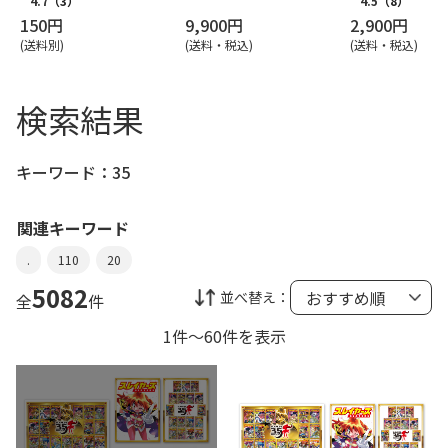
4.7
（3）
4.5
（8）
150円
9,900円
2,900円
(送料別)
(送料・税込)
(送料・税込)
検索結果
キーワード：
35
関連キーワード
.
110
20
5082
並べ替え：
全
件
1件～60件を表示