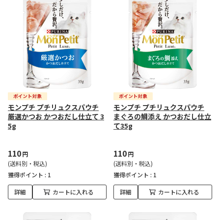
モンプチ プチリュクスパウチ
モンプチ プチリュクスパウチ
厳選かつお かつおだし仕立て 3
まぐろの鯛添え かつおだし仕立
5g
て35g
110
110
円
円
(送料別・税込)
(送料別・税込)
獲得ポイント :
1
獲得ポイント :
1
詳細
カートに入れる
詳細
カートに入れる