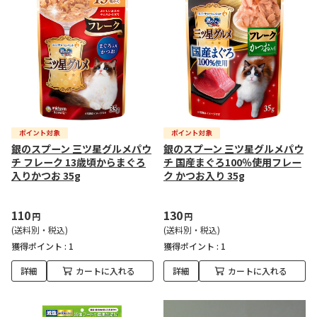
銀のスプーン 三ツ星グルメパウ
銀のスプーン 三ツ星グルメパウ
チ フレーク 13歳頃からまぐろ
チ 国産まぐろ100％使用フレー
入りかつお 35g
ク かつお入り 35g
110
130
円
円
(送料別・税込)
(送料別・税込)
獲得ポイント :
1
獲得ポイント :
1
詳細
カートに入れる
詳細
カートに入れる