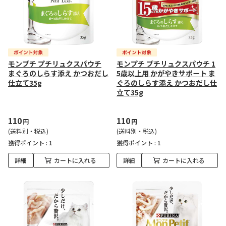
モンプチ プチリュクスパウチ
モンプチ プチリュクスパウチ 1
まぐろのしらす添え かつおだし
5歳以上用 かがやきサポート ま
仕立て35g
ぐろのしらす添え かつおだし仕
立て35g
110
110
円
円
(送料別・税込)
(送料別・税込)
獲得ポイント :
1
獲得ポイント :
1
詳細
カートに入れる
詳細
カートに入れる