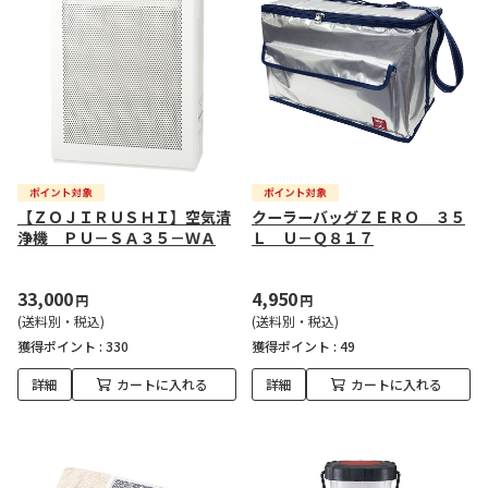
【ＺＯＪＩＲＵＳＨＩ】空気清
クーラーバッグＺＥＲＯ ３５
浄機 ＰＵ－ＳＡ３５－ＷＡ
Ｌ Ｕ－Ｑ８１７
33,000
4,950
円
円
(送料別・税込)
(送料別・税込)
獲得ポイント :
330
獲得ポイント :
49
詳細
カートに入れる
詳細
カートに入れる