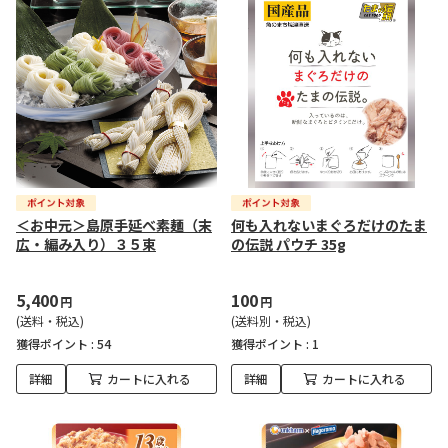
＜お中元＞島原手延べ素麺（末
何も入れないまぐろだけのたま
広・編み入り）３５束
の伝説 パウチ 35g
5,400
100
円
円
(送料・税込)
(送料別・税込)
獲得ポイント :
54
獲得ポイント :
1
詳細
カートに入れる
詳細
カートに入れる