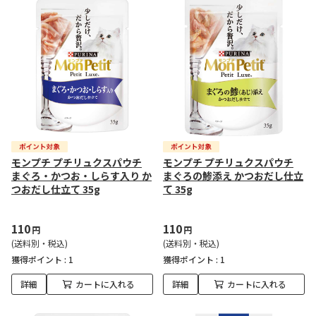
モンプチ プチリュクスパウチ
モンプチ プチリュクスパウチ
まぐろ・かつお・しらす入り か
まぐろの鯵添え かつおだし仕立
つおだし仕立て 35g
て 35g
110
110
円
円
(送料別・税込)
(送料別・税込)
獲得ポイント :
1
獲得ポイント :
1
詳細
カートに入れる
詳細
カートに入れる