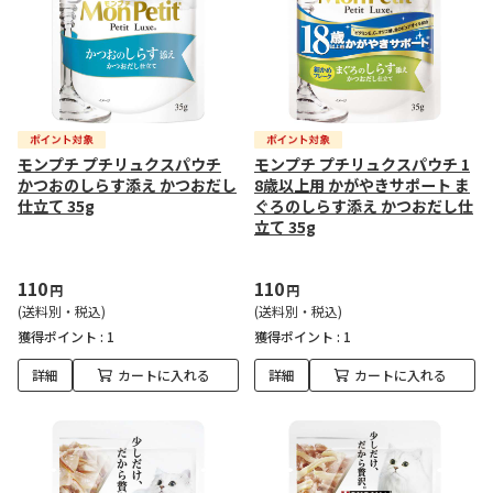
モンプチ プチリュクスパウチ
モンプチ プチリュクスパウチ 1
かつおのしらす添え かつおだし
8歳以上用 かがやきサポート ま
仕立て 35g
ぐろのしらす添え かつおだし仕
立て 35g
110
110
円
円
(送料別・税込)
(送料別・税込)
獲得ポイント :
1
獲得ポイント :
1
詳細
カートに入れる
詳細
カートに入れる