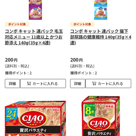
コンボ キャット 連パック 毛玉
コンボ キャット 連パック 猫下
対応メニュー 11歳以上 かつお
部尿路の健康維持 140g(35g×4
節添え 140g(35g×4連)
連)
200
200
円
円
(送料別・税込)
(送料別・税込)
獲得ポイント :
2
獲得ポイント :
2
詳細
カートに入れる
詳細
カートに入れる