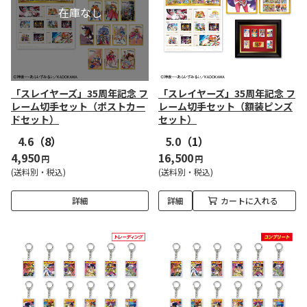
「スレイヤーズ」35周年記念 フ
「スレイヤーズ」35周年記念 フ
レーム切手セット（ポストカー
レーム切手セット（額装ピンズ
ドセット）
セット）
4.6
（8）
5.0
（1）
4,950
16,500
円
円
(送料別・税込)
(送料別・税込)
詳細
詳細
カートに入れる