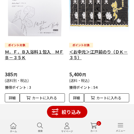
Ｍ．Ｆ．Ｂ入浴料１包入 ＭＦ
＜お中元＞江戸前のり（ＤＫ－
Ｂ－３５Ｋ
３５）
385
5,400
円
円
(送料別・税込)
(送料・税込)
獲得ポイント :
3
獲得ポイント :
54
詳細
カートに入れる
詳細
カートに入れる
絞り込み
0
1