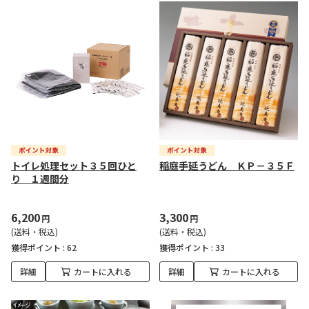
トイレ処理セット３５回ひと
稲庭手延うどん ＫＰ－３５Ｆ
り １週間分
6,200
3,300
円
円
(送料・税込)
(送料・税込)
獲得ポイント :
62
獲得ポイント :
33
詳細
カートに入れる
詳細
カートに入れる