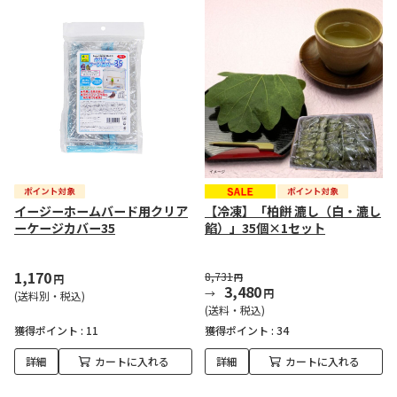
イージーホームバード用クリア
【冷凍】「柏餅 漉し（白・漉し
ーケージカバー35
餡）」35個×1セット
1,170
8,731
円
円
3,480
円
(送料別・税込)
(送料・税込)
獲得ポイント :
11
獲得ポイント :
34
詳細
カートに入れる
詳細
カートに入れる