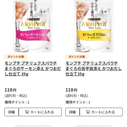
モンプチ プチリュクスパウチ
モンプチ プチリュクスパウチ
まぐろのサーモン添え かつおだ
まぐろの舌平目添え かつおだし
し仕立て 35g
仕立て35g
110
110
円
円
(送料別・税込)
(送料別・税込)
獲得ポイント :
1
獲得ポイント :
1
詳細
カートに入れる
詳細
カートに入れる