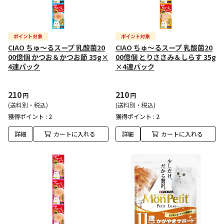
CIAO ちゅ～るスープ 乳酸菌20
CIAO ちゅ～るスープ 乳酸菌20
00億個 かつお＆かつお節 35g×
00億個 とりささみ＆しらす 35g
4連パック
×4連パック
210
210
円
円
(送料別・税込)
(送料別・税込)
獲得ポイント :
2
獲得ポイント :
2
詳細
カートに入れる
詳細
カートに入れる