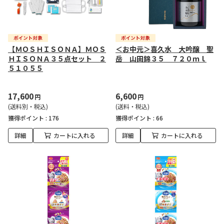
【ＭＯＳＨＩＳＯＮＡ】ＭＯＳ
＜お中元＞喜久水 大吟醸 聖
ＨＩＳＯＮＡ３５点セット ２
岳 山田錦３５ ７２０ｍｌ
５１０５５
17,600
6,600
円
円
(送料別・税込)
(送料・税込)
獲得ポイント :
176
獲得ポイント :
66
詳細
カートに入れる
詳細
カートに入れる