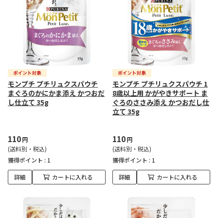
モンプチ プチリュクスパウチ
モンプチ プチリュクスパウチ 1
まぐろのかにかま添え かつおだ
8歳以上用 かがやきサポート ま
し仕立て 35g
ぐろのささみ添え かつおだし仕
立て 35g
110
110
円
円
(送料別・税込)
(送料別・税込)
獲得ポイント :
1
獲得ポイント :
1
詳細
カートに入れる
詳細
カートに入れる