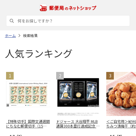
ホーム
検索結果
人気ランキング
【特殊切手】国際文通週間
ドジャース 大谷翔平 MLB
＜ご自宅用＞紀州
にちなむ郵便切手（15
通算300本塁打達成記念 コ
ちみつ漬梅干（約
円）
インカード
４％） ３５０ｇ