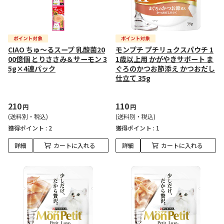
CIAO ちゅ～るスープ 乳酸菌20
モンプチ プチリュクスパウチ 1
00億個 とりささみ＆サーモン 3
1歳以上用 かがやきサポート ま
5g×4連パック
ぐろのかつお節添え かつおだし
仕立て 35g
210
110
円
円
(送料別・税込)
(送料別・税込)
獲得ポイント :
2
獲得ポイント :
1
詳細
カートに入れる
詳細
カートに入れる