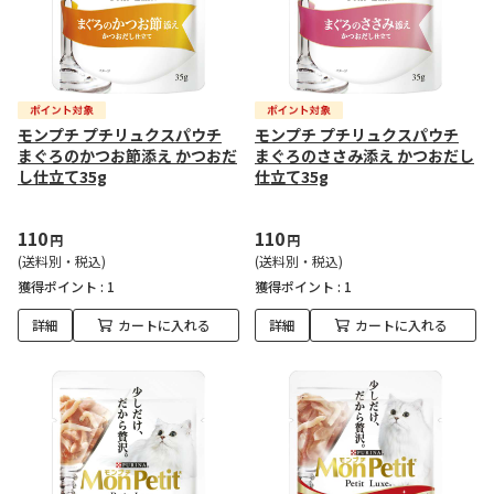
モンプチ プチリュクスパウチ
モンプチ プチリュクスパウチ
まぐろのかつお節添え かつおだ
まぐろのささみ添え かつおだし
し仕立て35g
仕立て35g
110
110
円
円
(送料別・税込)
(送料別・税込)
獲得ポイント :
1
獲得ポイント :
1
詳細
カートに入れる
詳細
カートに入れる