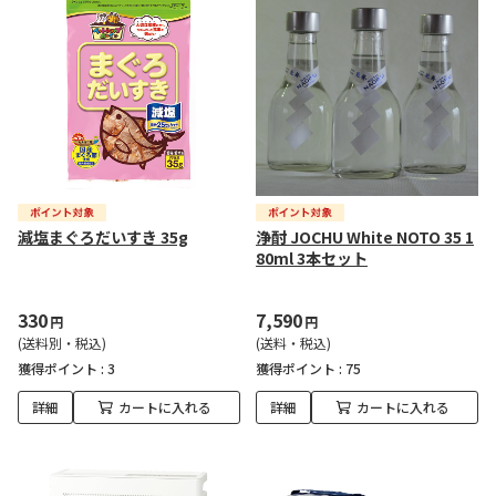
減塩まぐろだいすき 35g
浄酎 JOCHU White NOTO 35 1
80ml 3本セット
330
7,590
円
円
(送料別・税込)
(送料・税込)
獲得ポイント :
3
獲得ポイント :
75
詳細
カートに入れる
詳細
カートに入れる