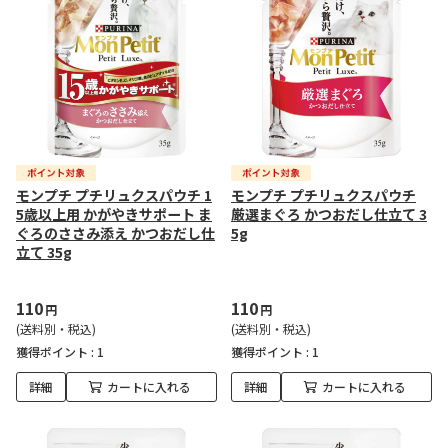
モンプチ プチリュクスパウチ 1
モンプチ プチリュクスパウチ
5歳以上用 かがやきサポート ま
厳選まぐろ かつおだし仕立て 3
ぐろのささみ添え かつおだし仕
5g
立て 35g
110
110
円
円
(送料別・税込)
(送料別・税込)
獲得ポイント :
1
獲得ポイント :
1
詳細
カートに入れる
詳細
カートに入れる