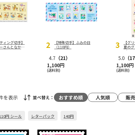
2
3
ティング切手】
【特殊切手】ふみの日
【グリ
ーさんとなかま
（110円）
夏のグ
（110
4.7
（21）
5.0
（1
1,100円
1,100円
(送料別)
(送料別)
7件
を表示
おすすめ順
人気順
販
並べ替え：
110円 シール
レターパック
140円