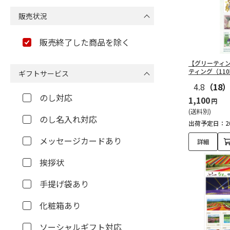
販売状況
販売終了した商品を除く
【グリーティ
ティング（11
ギフトサービス
4.8
（18
のし対応
1,100
円
(送料別)
のし名入れ対応
出荷予定日：20
メッセージカードあり
詳細
挨拶状
手提げ袋あり
化粧箱あり
ソーシャルギフト対応