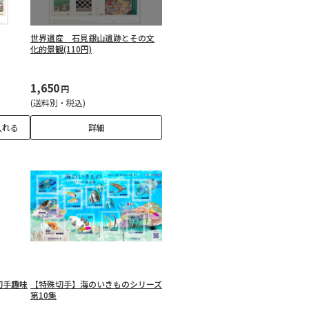
世界遺産 石見銀山遺跡とその文
化的景観(110円)
1,650
円
(送料別・税込)
入れる
詳細
切手趣味
【特殊切手】海のいきものシリーズ
第10集