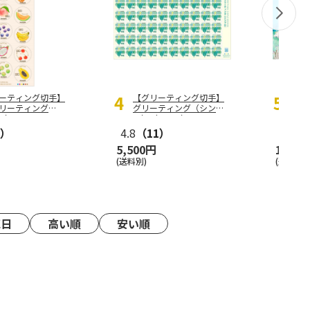
4
5
ーティング切手】
【グリーティング切手】
【特
リーティング
グリーティング（シンプ
のシ
円）
ル）（110円）
7）
4.8
（11）
5.0
（
5,500円
1,100
(送料別)
(送料別)
売日
高い順
安い順