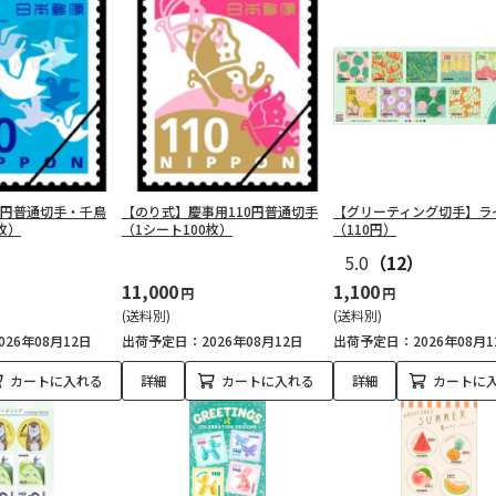
0円普通切手・千鳥
【のり式】慶事用110円普通切手
【グリーティング切手】ラ
枚）
（1シート100枚）
（110円）
5.0
（12）
11,000
1,100
円
円
(送料別)
(送料別)
26年08月12日
出荷予定日：2026年08月12日
出荷予定日：2026年08月1
カートに入れる
詳細
カートに入れる
詳細
カートに