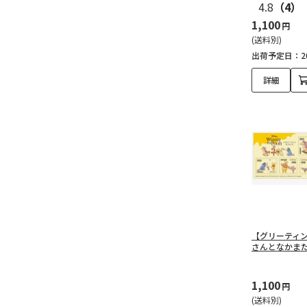
4.8
（4）
1,100
円
(送料別)
出荷予定日：20
詳細
【グリーティ
さんとなかま
1,100
円
(送料別)