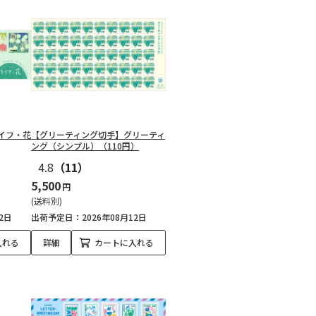
イフ・花
【グリーティング切手】グリーティ
ング（シンプル）（110円）
4.8
（11）
5,500
円
(送料別)
2日
出荷予定日：2026年08月12日
入れる
詳細
カートに入れる