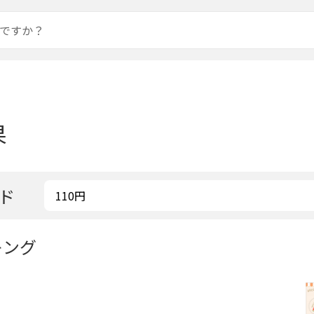
果
ド
キング