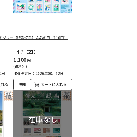
のグリー
【特殊切手】ふみの日（110円）
4.7
（21）
1,100
円
(送料別)
2日
出荷予定日：2026年08月12日
入れる
詳細
カートに入れる