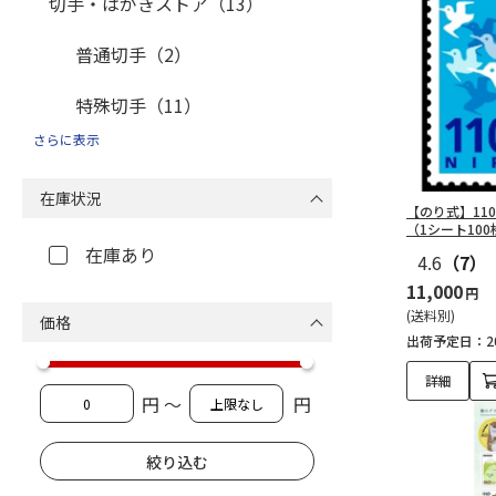
切手・はがきストア（13）
普通切手（2）
特殊切手（11）
さらに表示
切手（13）
在庫状況
110円切手（13）
【のり式】11
（1シート100
在庫あり
4.6
（7）
11,000
円
(送料別)
価格
出荷予定日：20
詳細
円 ～
円