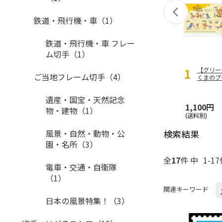
鉄道・飛行機・車（1）
鉄道・飛行機・車 フレー
ム切手（1）
1
【グリー
ご当地フレーム切手（4）
くまのプ
たち
遺産・国宝・天然記念
1,100円
物・建物（1）
(送料別)
風景・自然・動物・公
検索結果
園・名所（3）
全
17
件 中
1-1
電車・交通・自衛隊
（1）
関連キーワード
日本の風景特集！（3）