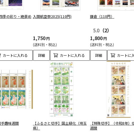
 四季の彩り・絶景め
入間航空祭2025(110円)
鎌倉（110円）
5.0
（2）
1,750
1,800
円
円
(送料別・税込)
(送料別・税込)
カートに入れる
詳細
カートに入れる
詳細
カートに
切手趣味週間
【ふるさと切手】国土緑化（埼玉
【特殊切手】（令和8年）
県）
週間