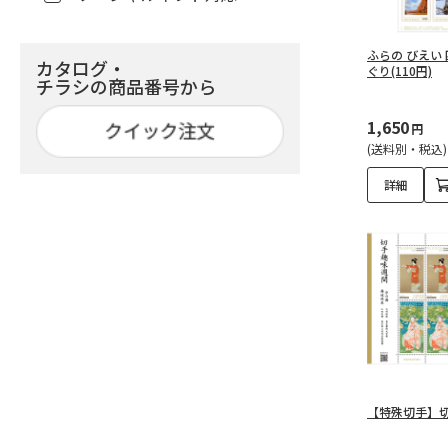
ふらの びえい
カタログ・
ぐり(110円)
チラシの商品番号から
1,650
円
(送料別・税込)
詳細
【特殊切手】