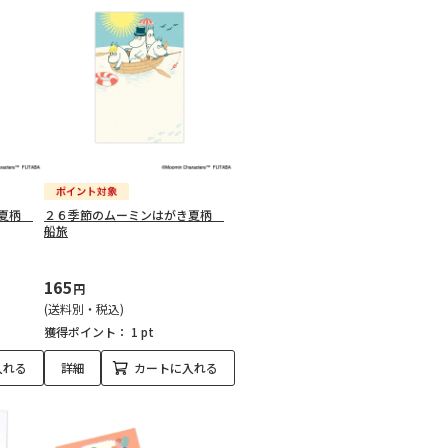
き夏柄
２６季節のムーミンはがき夏柄
船旅
165
円
(送料別・税込)
獲得ポイント：
1 pt
入れる
詳細
カートに入れる