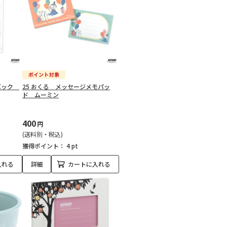
アバック
25 おくる メッセージメモパッ
ド ムーミン
400
円
(送料別・税込)
獲得ポイント：
4 pt
入れる
詳細
カートに入れる