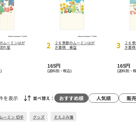
2
3
のムーミンはが
２６季節のムーミンはが
２６季
流れ星
き夏柄 青空
き夏柄
165円
165円
)
(送料別・税込)
(送料別・税
8件
を表示
おすすめ順
人気順
販
並べ替え：
ムーミン 切手
グッズ
そえぶみ箋