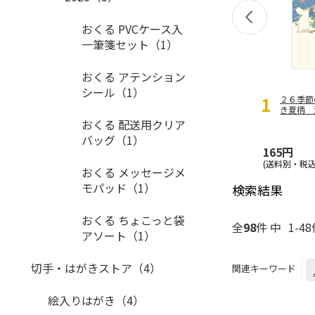
おくる PVCケース入
一筆箋セット（1）
おくる アテンション
シール（1）
1
２６季節
き夏柄 
おくる 配送用クリア
バッグ（1）
165円
(送料別・税込
おくる メッセージメ
モパッド（1）
検索結果
おくる ちょこっと袋
全
98
件 中
1-4
アソート（1）
切手・はがきストア（4）
関連キーワード
絵入りはがき（4）