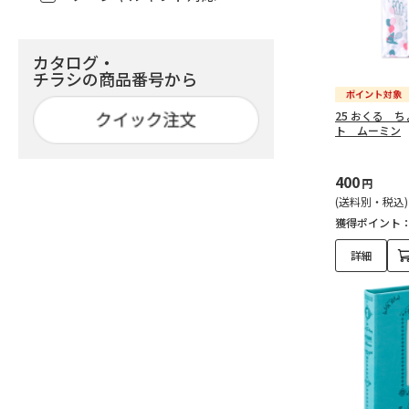
カタログ・
チラシの商品番号から
25 おくる 
ト ムーミン
400
円
(送料別・税込)
獲得ポイント
詳細