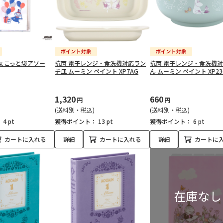
ちょこっと袋アソー
抗菌 電子レンジ・食洗機対応ラン
抗菌 電子レンジ・食洗機
チ皿 ムーミン ペイント XP7AG
ん ムーミン ペイント XP23
1,320
660
円
円
(送料別・税込)
(送料別・税込)
：
4 pt
獲得ポイント：
13 pt
獲得ポイント：
6 pt
カートに入れる
詳細
カートに入れる
詳細
カートに