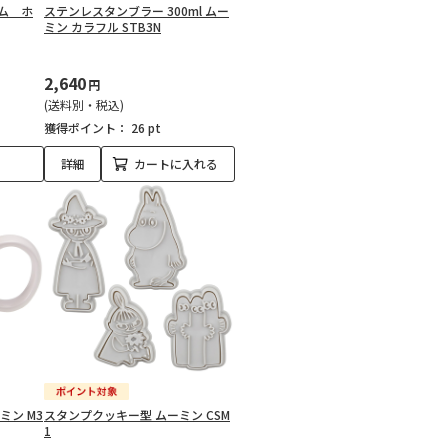
ム ホ
ステンレスタンブラー 300ml ムー
ミン カラフル STB3N
2,640
円
(送料別・税込)
獲得ポイント：
26 pt
詳細
カートに入れる
ミン M3
スタンプクッキー型 ムーミン CSM
1