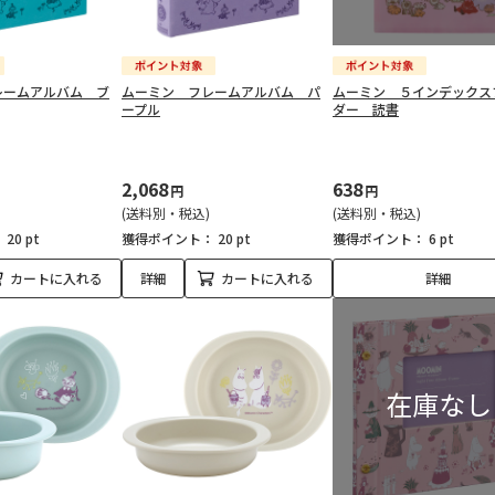
レームアルバム ブ
ムーミン フレームアルバム パ
ムーミン ５インデックス
ープル
ダー 読書
2,068
638
円
円
(送料別・税込)
(送料別・税込)
：
20 pt
獲得ポイント：
20 pt
獲得ポイント：
6 pt
カートに入れる
詳細
カートに入れる
詳細