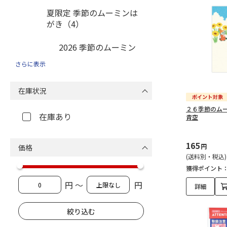
夏限定 季節のムーミンは
がき（4）
2026 季節のムーミン
はがき 夏柄（4）
さらに表示
ショップ一覧（69）
在庫状況
スケーター（69）
２６季節のム
在庫あり
青空
165
円
価格
(送料別・税込)
獲得ポイント
円 ～
円
詳細