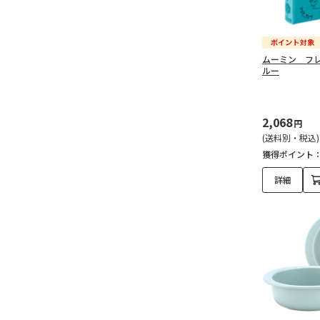
ムーミン フ
ルー
2,068
円
(送料別・税込)
獲得ポイント
詳細