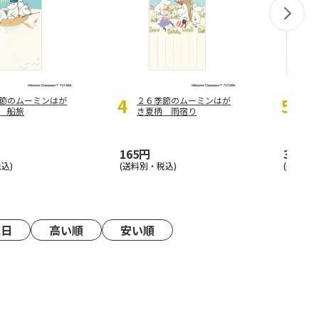
4
5
節のムーミンはが
２６季節のムーミンはが
イン
 船旅
き夏柄 雨宿り
レス
STM
165円
3,850
込)
(送料別・税込)
(送料別・
売日
高い順
安い順