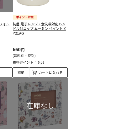
フォル
抗菌 電子レンジ・食洗機対応ハン
ドル付コップ ムーミン ペイント X
P21AG
660
円
(送料別・税込)
獲得ポイント：
6 pt
詳細
カートに入れる