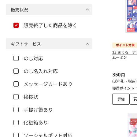
販売状況
販売終了した商品を除く
ギフトサービス
25 おくる 
のし対応
ムーミン
のし名入れ対応
350
円
(送料別・税込)
メッセージカードあり
獲得ポイント
挨拶状
詳細
手提げ袋あり
化粧箱あり
ソーシャルギフト対応