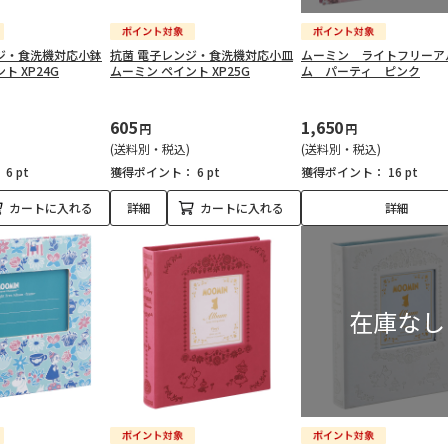
ジ・食洗機対応小鉢
抗菌 電子レンジ・食洗機対応小皿
ムーミン ライトフリーア
ト XP24G
ムーミン ペイント XP25G
ム パーティ ピンク
605
1,650
円
円
(送料別・税込)
(送料別・税込)
：
6 pt
獲得ポイント：
6 pt
獲得ポイント：
16 pt
カートに入れる
詳細
カートに入れる
詳細