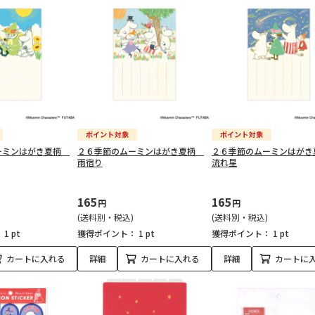
ーミンはがき夏柄
２６季節のムーミンはがき夏柄
２６季節のムーミンはが
雨宿り
流れ星
165
165
円
円
(送料別・税込)
(送料別・税込)
：
1 pt
獲得ポイント：
1 pt
獲得ポイント：
1 pt
カートに入れる
詳細
カートに入れる
詳細
カートに