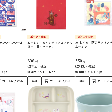
アテンションシール
ムーミン ５インデックスフォル
25 おくる 配送用クリ
ダー 星空パーティ
ムーミン
638
550
円
円
(送料別・税込)
(送料別・税込)
：
3 pt
獲得ポイント：
6 pt
獲得ポイント：
5 pt
カートに入れる
詳細
カートに入れる
詳細
カートに