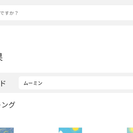
果
ド
キング