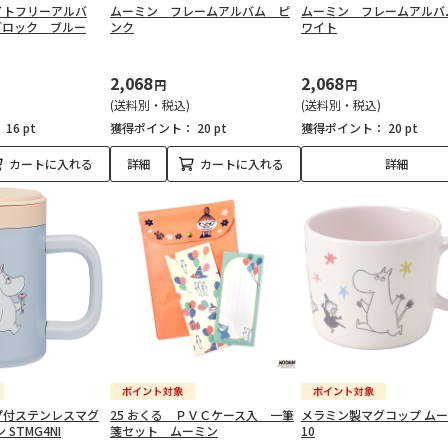
イトフリーアルバ
ムーミン フレームアルバム ピ
ムーミン フレームアルバ
ブロック ブルー
ンク
ワイト
2,068
2,068
円
円
(送料別・税込)
(送料別・税込)
：
16 pt
獲得ポイント：
20 pt
獲得ポイント：
20 pt
カートに入れる
詳細
カートに入れる
詳細
プ付ステンレスマグ
25 おくる ＰＶＣケース入 一筆
メラミン製マグコップ ムー
STMG4NI
箋セット ムーミン
10