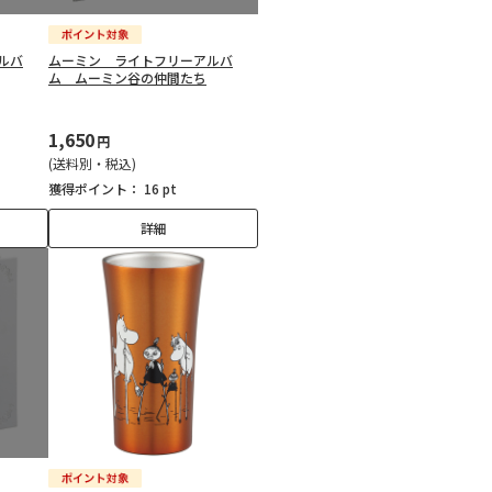
ルバ
ムーミン ライトフリーアルバ
ム ムーミン谷の仲間たち
1,650
円
(送料別・税込)
獲得ポイント：
16 pt
詳細