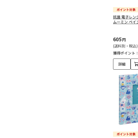
抗菌 電子レン
ムーミン ペイン
605
円
(送料別・税込)
獲得ポイント
詳細