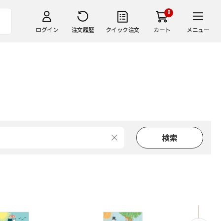
0
ログイン
注文履歴
クイック注文
カート
メニュー