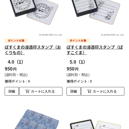
ぽすくまの浸透印スタンプ（お
ぽすくまの浸透印スタンプ（ぽ
くりもの）
すこぐま）
4.0
（1）
5.0
（1）
950
950
円
円
(送料別・税込)
(送料別・税込)
獲得ポイント :
9
獲得ポイント :
9
詳細
カートに入れる
詳細
カートに入れる