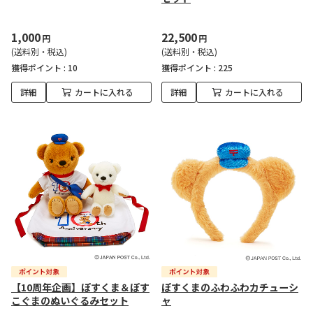
1,000
22,500
円
円
(送料別・税込)
(送料別・税込)
獲得ポイント :
10
獲得ポイント :
225
詳細
カートに入れる
詳細
カートに入れる
【10周年企画】ぽすくま＆ぽす
ぽすくまのふわふわカチューシ
こぐまのぬいぐるみセット
ャ