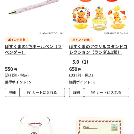
ぽすくまの1色ボールペン（ラ
ぽすくまのアクリルスタンドコ
ベンダー）
レクション（ランダム1種）
5.0
（1）
550
650
円
円
(送料別・税込)
(送料別・税込)
獲得ポイント :
5
獲得ポイント :
6
詳細
カートに入れる
詳細
カートに入れる