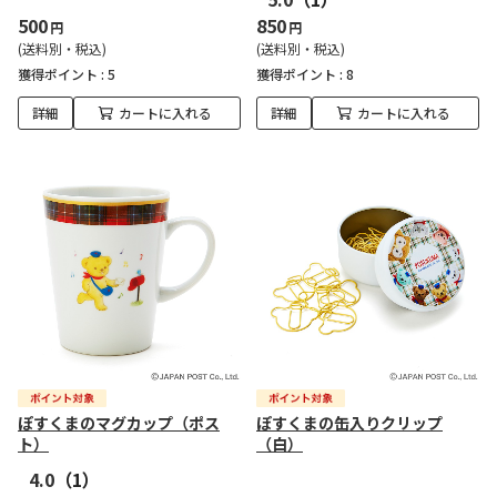
500
850
円
円
(送料別・税込)
(送料別・税込)
獲得ポイント :
5
獲得ポイント :
8
詳細
カートに入れる
詳細
カートに入れる
ぽすくまのマグカップ（ポス
ぽすくまの缶入りクリップ
ト）
（白）
4.0
（1）