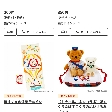
300
350
円
円
(送料別・税込)
(送料別・税込)
獲得ポイント :
3
獲得ポイント :
3
詳細
カートに入れる
詳細
カートに入れる
ぽすくまの注染手ぬぐい
【ミナペルホネンコラボ】ぽす
くま＆ぽすこぐまのぬいぐるみ
セット