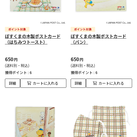
ぽすくまの木製ポストカード
ぽすくまの木製ポストカード
（はちみつトースト）
（パン）
650
650
円
円
(送料別・税込)
(送料別・税込)
獲得ポイント :
6
獲得ポイント :
6
詳細
カートに入れる
詳細
カートに入れる