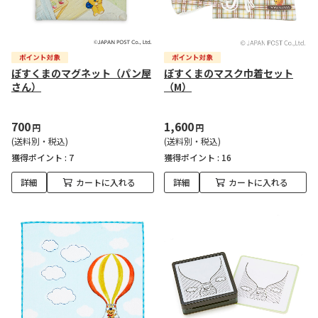
ぽすくまのマグネット（パン屋
ぽすくまのマスク巾着セット
さん）
（M）
700
1,600
円
円
(送料別・税込)
(送料別・税込)
獲得ポイント :
7
獲得ポイント :
16
詳細
カートに入れる
詳細
カートに入れる