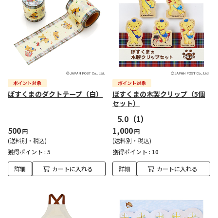
ぽすくまのダクトテープ（白）
ぽすくまの木製クリップ（5個
セット）
5.0
（1）
500
1,000
円
円
(送料別・税込)
(送料別・税込)
獲得ポイント :
5
獲得ポイント :
10
詳細
カートに入れる
詳細
カートに入れる