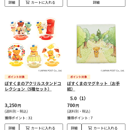
詳細
カートに入れる
詳細
ぽすくまのアクリルスタンドコ
ぽすくまのマグネット（お手
レクション（5種セット）
紙）
5.0
（1）
3,250
700
円
円
(送料別・税込)
(送料別・税込)
獲得ポイント :
32
獲得ポイント :
7
詳細
カートに入れる
詳細
カートに入れる