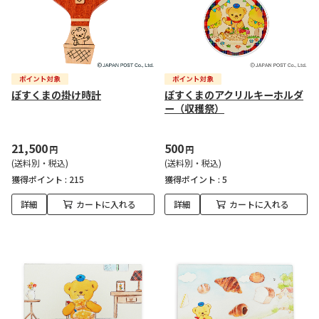
ぽすくまの掛け時計
ぽすくまのアクリルキーホルダ
ー（収穫祭）
21,500
500
円
円
(送料別・税込)
(送料別・税込)
獲得ポイント :
215
獲得ポイント :
5
詳細
カートに入れる
詳細
カートに入れる