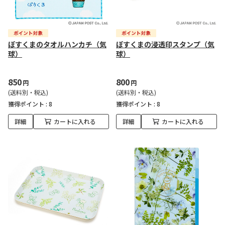
ぽすくまのタオルハンカチ（気
ぽすくまの浸透印スタンプ（気
球）
球）
850
800
円
円
(送料別・税込)
(送料別・税込)
獲得ポイント :
8
獲得ポイント :
8
詳細
カートに入れる
詳細
カートに入れる