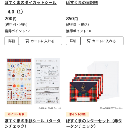
ぽすくまのダイカットシール
ぽすくまの日記帳
4.0
（1）
200
850
円
円
(送料別・税込)
(送料別・税込)
獲得ポイント :
2
獲得ポイント :
8
詳細
カートに入れる
詳細
カートに入れる
ぽすくまの手帳シール（タータ
ぽすくまのレターセット（赤タ
ンチェック）
ータンチェック）