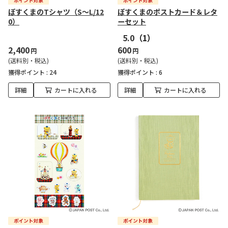
ぽすくまのTシャツ（S～L/12
ぽすくまのポストカード＆レタ
0）
ーセット
5.0
（1）
2,400
600
円
円
(送料別・税込)
(送料別・税込)
獲得ポイント :
24
獲得ポイント :
6
詳細
カートに入れる
詳細
カートに入れる