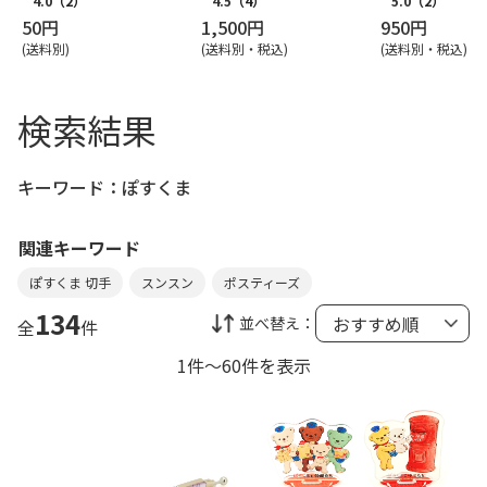
4.0
（2）
4.5
（4）
5.0
（2）
50円
1,500円
950円
(送料別)
(送料別・税込)
(送料別・税込)
検索結果
キーワード：
ぽすくま
関連キーワード
ぽすくま 切手
スンスン
ポスティーズ
134
並べ替え：
全
件
1件～60件を表示