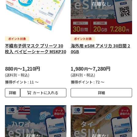
不織布子供マスク プリーツ 30
海外用 eSIM アメリカ 30日間 2
枚入 ベイビーシャーク MSKP30
0GB
880
～1,210円
1,980
～7,280円
円
円
(送料別・税込)
(送料別・税込)
獲得ポイント :
11 ～
獲得ポイント :
72 ～
詳細
カートに入れる
詳細