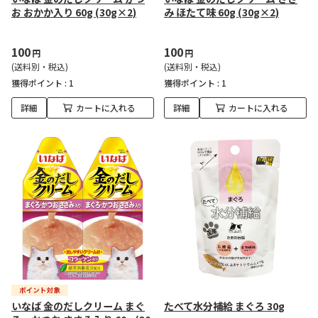
お おかか入り 60g (30g×2)
み ほたて味 60g (30g×2)
100
100
円
円
(送料別・税込)
(送料別・税込)
獲得ポイント :
1
獲得ポイント :
1
詳細
カートに入れる
詳細
カートに入れる
いなば 金のだしクリーム まぐ
たべて水分補給 まぐろ 30g