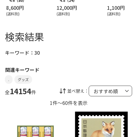
4.6
（80）
4.8
（24）
8,600円
12,000円
1,100円
(送料別)
(送料別)
(送料別)
検索結果
キーワード：
30
関連キーワード
.
グッズ
14154
並べ替え：
全
件
1件～60件を表示