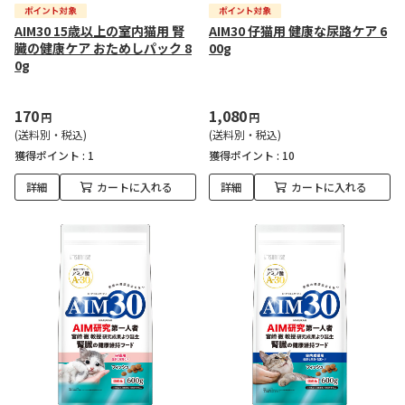
AIM30 15歳以上の室内猫用 腎
AIM30 仔猫用 健康な尿路ケア 6
臓の健康ケア おためしパック 8
00g
0g
170
1,080
円
円
(送料別・税込)
(送料別・税込)
獲得ポイント :
1
獲得ポイント :
10
詳細
カートに入れる
詳細
カートに入れる