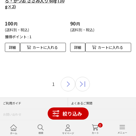
ろ・かつお ささみ入り 60g (30
g×2)
100
90
円
円
(送料別・税込)
(送料別・税込)
獲得ポイント :
1
詳細
カートに入れる
詳細
カートに入れる
1
ご利用ガイド
よくあるご質問
絞り込み
お問い合わせ
利用規約
0
サイト運営会社について
特定商取引法に基づく表記について