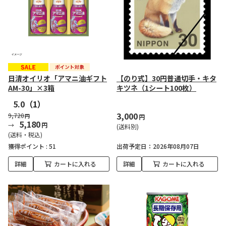
日清オイリオ「アマニ油ギフト
【のり式】30円普通切手・キタ
AM-30」×3箱
キツネ（1シート100枚）
5.0
（1）
3,000
9,720
円
円
5,180
円
(送料別)
(送料・税込)
獲得ポイント :
51
出荷予定日
2026年08月07日
詳細
カートに入れる
詳細
カートに入れる