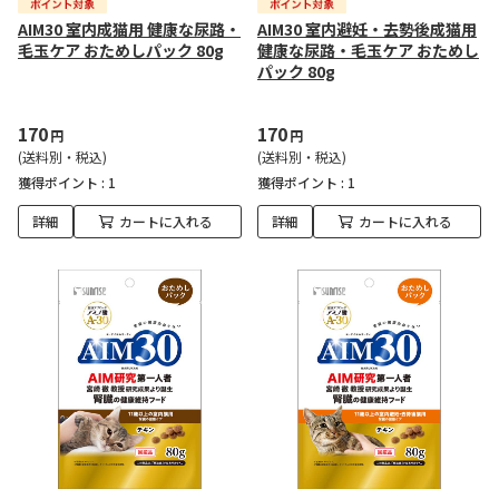
AIM30 室内成猫用 健康な尿路・
AIM30 室内避妊・去勢後成猫用
毛玉ケア おためしパック 80g
健康な尿路・毛玉ケア おためし
パック 80g
170
170
円
円
(送料別・税込)
(送料別・税込)
獲得ポイント :
1
獲得ポイント :
1
詳細
カートに入れる
詳細
カートに入れる