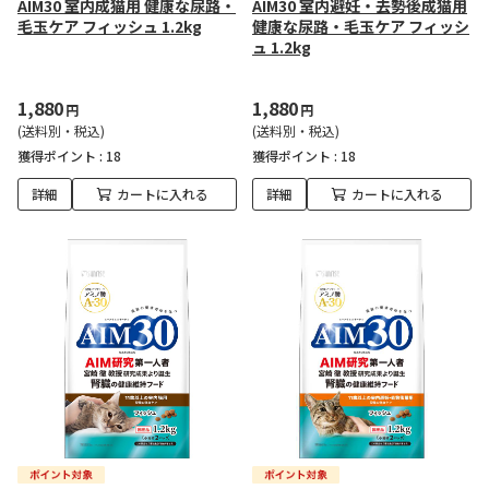
AIM30 室内成猫用 健康な尿路・
AIM30 室内避妊・去勢後成猫用
毛玉ケア フィッシュ 1.2kg
健康な尿路・毛玉ケア フィッシ
ュ 1.2kg
1,880
1,880
円
円
(送料別・税込)
(送料別・税込)
獲得ポイント :
18
獲得ポイント :
18
詳細
カートに入れる
詳細
カートに入れる