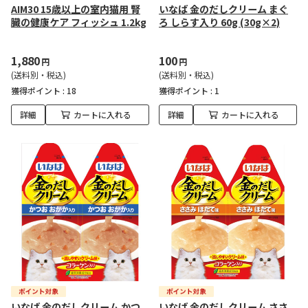
AIM30 15歳以上の室内猫用 腎
いなば 金のだしクリーム まぐ
臓の健康ケア フィッシュ 1.2kg
ろ しらす入り 60g (30g×2)
1,880
100
円
円
(送料別・税込)
(送料別・税込)
獲得ポイント :
18
獲得ポイント :
1
詳細
カートに入れる
詳細
カートに入れる
いなば 金のだしクリーム かつ
いなば 金のだしクリーム ささ