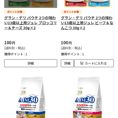
グラン・デリ パウチ 2つの味わ
グラン・デリ パウチ 2つの味わ
い13歳以上用ジュレ ブロッコリ
い13歳以上用ジュレ ビーフ＆な
ー＆チーズ 30g×2
んこつ 30g×2
100
100
円
円
(送料別・税込)
(送料別・税込)
獲得ポイント :
1
獲得ポイント :
1
詳細
詳細
カートに入れる