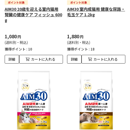
AIM30 20歳を迎える室内猫用
AIM30 室内成猫用 健康な尿路・
腎臓の健康ケア フィッシュ 600
毛玉ケア 1.2kg
g
1,080
1,880
円
円
(送料別・税込)
(送料別・税込)
獲得ポイント :
10
獲得ポイント :
18
詳細
カートに入れる
詳細
カートに入れる