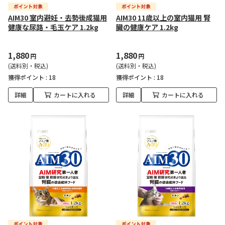
AIM30 室内避妊・去勢後成猫用
AIM30 11歳以上の室内猫用 腎
健康な尿路・毛玉ケア 1.2kg
臓の健康ケア 1.2kg
1,880
1,880
円
円
(送料別・税込)
(送料別・税込)
獲得ポイント :
18
獲得ポイント :
18
詳細
カートに入れる
詳細
カートに入れる