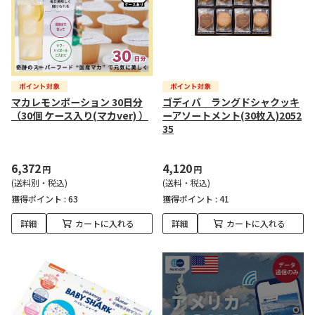
マカレモンポーション 30日分
ゴディバ ラングドシャクッキ
（30個 ケース入り(マカver) ）
ーアソートメント(30枚入)2052
35
6,372
4,120
円
円
(送料別・税込)
(送料・税込)
獲得ポイント :
63
獲得ポイント :
41
詳細
カートに入れる
詳細
カートに入れる