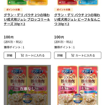
グラン・デリ パウチ 2つの味わ
グラン・デリ パウチ 2つの味わ
い成犬用ジュレ ブロッコリー＆
い成犬用ジュレ ビーフ＆なんこ
チーズ 30g×2
つ 30g×2
100
100
円
円
(送料別・税込)
(送料別・税込)
獲得ポイント :
1
獲得ポイント :
1
詳細
カートに入れる
詳細
カートに入れる