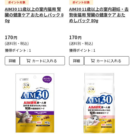
AIM30 11歳以上の室内猫用 腎
AIM30 11歳以上の室内避妊・去
臓の健康ケア おためしパック 8
勢後猫用 腎臓の健康ケア おた
0g
めしパック 80g
170
170
円
円
(送料別・税込)
(送料別・税込)
獲得ポイント :
1
獲得ポイント :
1
詳細
カートに入れる
詳細
カートに入れる