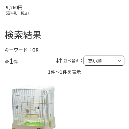
9,260円
(送料別・税込)
検索結果
キーワード：
GR
1
並べ替え：
全
件
1件～1件を表示