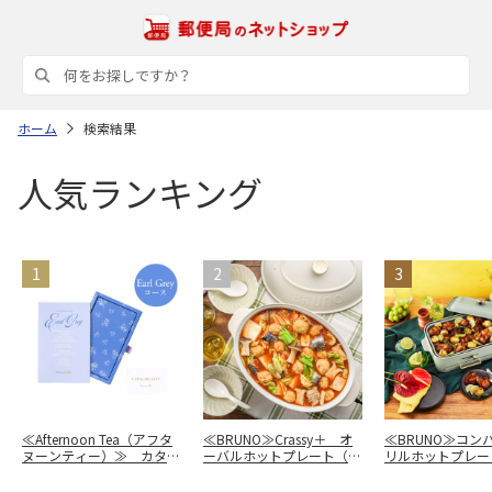
ホーム
検索結果
人気ランキング
≪Afternoon Tea（アフタ
≪BRUNO≫Crassy＋ オ
≪BRUNO≫コン
ヌーンティー）≫ カタロ
ーバルホットプレート（グ
リルホットプレー
グギフト Earl Grey（アー
レージュ）BOE053-GRG
ーン）BOE109-G
ルグレイ）