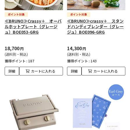
≪BRUNO≫Crassy＋ オーバ
≪BRUNO≫crassy＋ スタン
ルホットプレート（グレージ
ドハンディブレンダー（グレー
ュ）BOE053-GRG
ジュ）BOE096-GRG
18,700
14,300
円
円
(送料別・税込)
(送料別・税込)
獲得ポイント :
187
獲得ポイント :
143
詳細
カートに入れる
詳細
カートに入れる