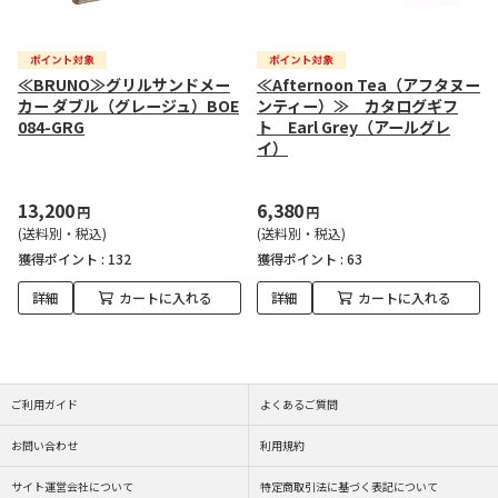
≪BRUNO≫グリルサンドメー
≪Afternoon Tea（アフタヌー
カー ダブル（グレージュ）BOE
ンティー）≫ カタログギフ
084-GRG
ト Earl Grey（アールグレ
イ）
13,200
6,380
円
円
(送料別・税込)
(送料別・税込)
獲得ポイント :
132
獲得ポイント :
63
詳細
カートに入れる
詳細
カートに入れる
ご利用ガイド
よくあるご質問
お問い合わせ
利用規約
サイト運営会社について
特定商取引法に基づく表記について