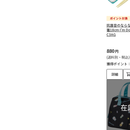
抗菌音のなら
箸18cm I'm 
C3AG
880
円
(送料別・税込)
獲得ポイント
詳細