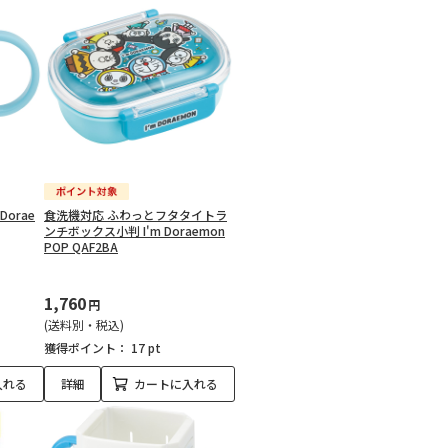
Dorae
食洗機対応 ふわっとフタタイトラ
ンチボックス小判 I'm Doraemon
POP QAF2BA
1,760
円
(送料別・税込)
獲得ポイント：
17 pt
入れる
詳細
カートに入れる