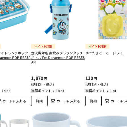
タイトランチボック
食洗機対応 直飲みプラワンタッチ
ゆでたまごっこ ドラミ
aemon POP RBF3A
ボトル I'm Doraemon POP PSB5S
AN
1,870
110
円
円
(送料別・税込)
(送料別・税込)
：
14 pt
獲得ポイント：
18 pt
獲得ポイント：
1 pt
カートに入れる
詳細
カートに入れる
詳細
カートに