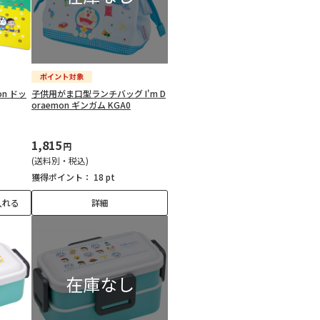
on ドッ
子供用がま口型ランチバッグ I'm D
oraemon ギンガム KGA0
1,815
円
(送料別・税込)
獲得ポイント：
18 pt
入れる
詳細