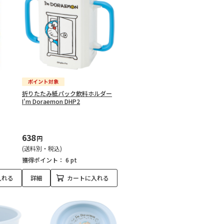
折りたたみ紙パック飲料ホルダー
I'm Doraemon DHP2
638
円
(送料別・税込)
獲得ポイント：
6 pt
入れる
詳細
カートに入れる