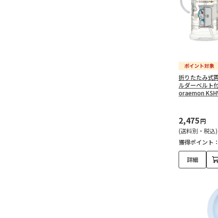
折りたたみ式
ルダーベルト付ス
oraemon KS
2,475
円
(送料別・税込)
獲得ポイント
詳細