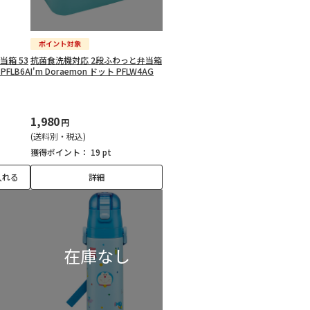
箱 53
抗菌食洗機対応 2段ふわっと弁当箱
 PFLB6A
I'm Doraemon ドット PFLW4AG
1,980
円
(送料別・税込)
獲得ポイント：
19 pt
入れる
詳細