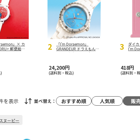
2
3
oraemon」× カ
「I’m Doraemon」
ダイカ
ORU> 郵便局限
GRANDEUR ドラえもんセ
I'm 
ラミックウォッチ（ホワ
ドア M
U007W4）
イト）（GCC004D1）
24,200円
418円
)
(送料別・税込)
(送料別・税
8件
を表示
おすすめ順
人気順
販
並べ替え：
スヌーピー