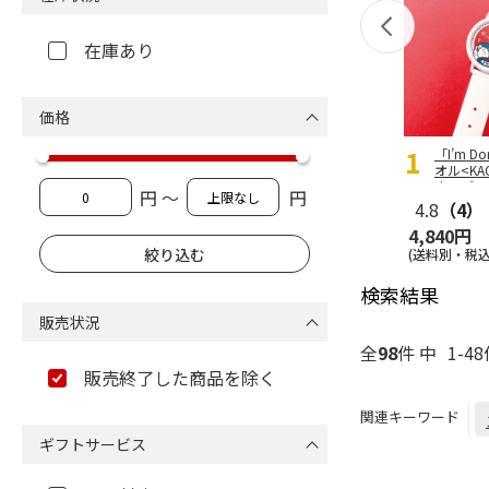
在庫あり
価格
1
「I’m D
オル<KA
定モデル
円 ～
円
（KAOR
4.8
（4）
4,840円
(送料別・税込
検索結果
販売状況
全
98
件 中
1-4
販売終了した商品を除く
関連キーワード
ギフトサービス