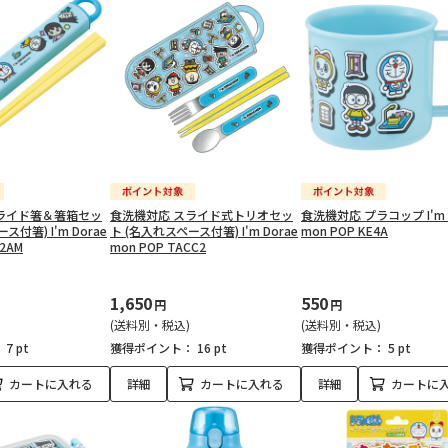
ライド箸＆箸箱セッ
食洗機対応 スライド式トリオセッ
食洗機対応 プラコップ I'm 
ス付箸) I'm Dorae
ト (名入れスペース付箸) I'm Dorae
mon POP KE4A
S2AM
mon POP TACC2
1,650
550
円
円
(送料別・税込)
(送料別・税込)
：
7 pt
獲得ポイント：
16 pt
獲得ポイント：
5 pt
カートに入れる
詳細
カートに入れる
詳細
カートに