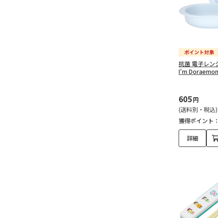
抗菌 電子レン
I'm Doraemo
605
円
(送料別・税込)
獲得ポイント
詳細