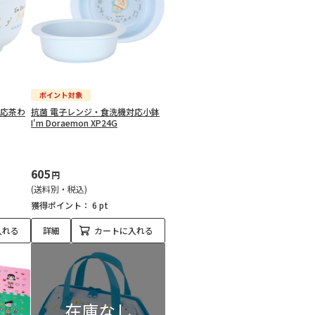
対応茶わ
抗菌 電子レンジ・食洗機対応小鉢
I'm Doraemon XP24G
605
円
(送料別・税込)
獲得ポイント：
6 pt
入れる
詳細
カートに入れる