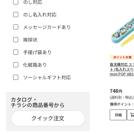
のし対応
のし名入れ対応
メッセージカードあり
挨拶状
手提げ袋あり
化粧箱あり
食洗機対応 ス
ト (名入れスペー
mon POP AB
ソーシャルギフト対応
748
円
(送料別・税込)
カタログ・
チラシの商品番号から
獲得ポイント
詳細