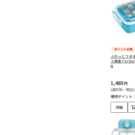
ふわっとフタ
ス角型 I'm Dor
N
1,485
円
(送料別・税込)
獲得ポイント
詳細