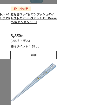
ル 40
超軽量ロック付ワンプッシュダイ
さんぽ PD
レクトステンレスボトル I'm Dorae
mon ギンガム SDC4
3,850
円
(送料別・税込)
獲得ポイント：
38 pt
詳細