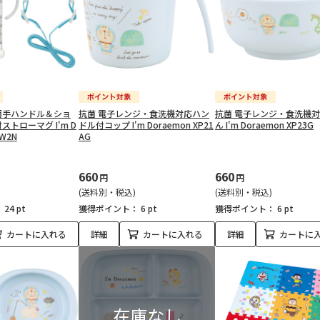
両手ハンドル＆ショ
抗菌 電子レンジ・食洗機対応ハン
抗菌 電子レンジ・食洗機
トローマグ I'm D
ドル付コップ I'm Doraemon XP21
ん I'm Doraemon XP23G
HW2N
AG
660
660
円
円
(送料別・税込)
(送料別・税込)
：
24 pt
獲得ポイント：
6 pt
獲得ポイント：
6 pt
カートに入れる
詳細
カートに入れる
詳細
カートに