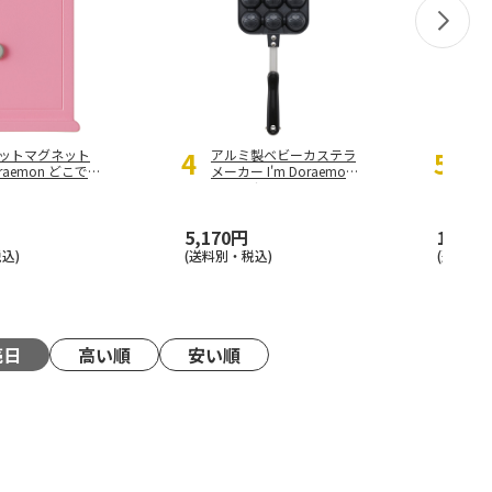
4
5
ットマグネット
アルミ製ベビーカステラ
不織
Doraemon どこでも
メーカー I'm Doraemon
Do
GD1
ステッカー ALOCT1
FBC
5,170円
1,650
込)
(送料別・税込)
(送料別・
売日
高い順
安い順