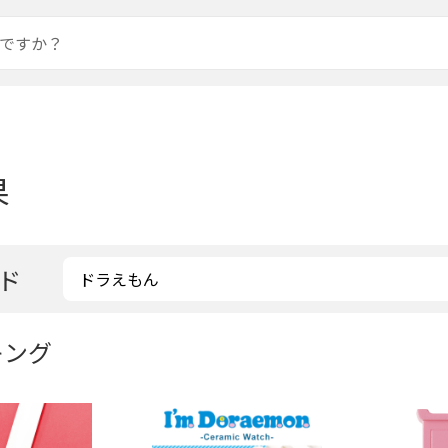
果
ド
キング