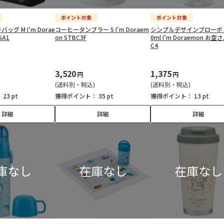
グ M I'm Dorae
コーヒータンブラー S I'm Doraem
シンプルデザインブローボト
GA1
on STBC3F
0ml I'm Doraemon お空
C4
3,520
1,375
円
円
(送料別・税込)
(送料別・税込)
：
23 pt
獲得ポイント：
35 pt
獲得ポイント：
13 pt
詳細
詳細
詳細