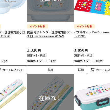
ジ・食洗機対応小皿
抗菌 電子レンジ・食洗機対応ラン
パズルマット I'm Doraem
n XP25G
チ皿 I'm Doraemon XP7AG
ト IPZM1
1,320
3,850
円
円
(送料別・税込)
(送料別・税込)
：
6 pt
獲得ポイント：
13 pt
獲得ポイント：
38 pt
カートに入れる
詳細
詳細
カートに