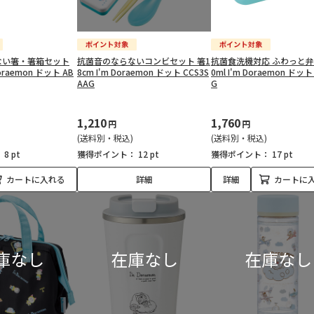
ない箸・箸箱セット
抗菌音のならないコンビセット 箸1
抗菌食洗機対応 ふわっと弁当
Doraemon ドット AB
8cm I'm Doraemon ドット CCS3S
0ml I'm Doraemon ドット
AAG
G
1,210
1,760
円
円
(送料別・税込)
(送料別・税込)
：
8 pt
獲得ポイント：
12 pt
獲得ポイント：
17 pt
カートに入れる
詳細
詳細
カートに