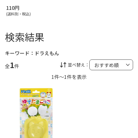
110円
(送料別・税込)
検索結果
キーワード：
ドラえもん
1
並べ替え：
全
件
1件～1件を表示