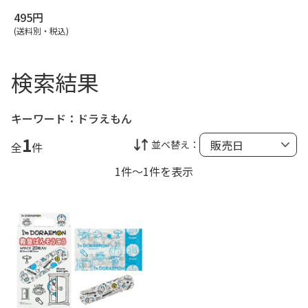
495円
(送料別・税込)
検索結果
キーワード：
ドラえもん
1
並べ替え：
全
件
1件～1件を表示