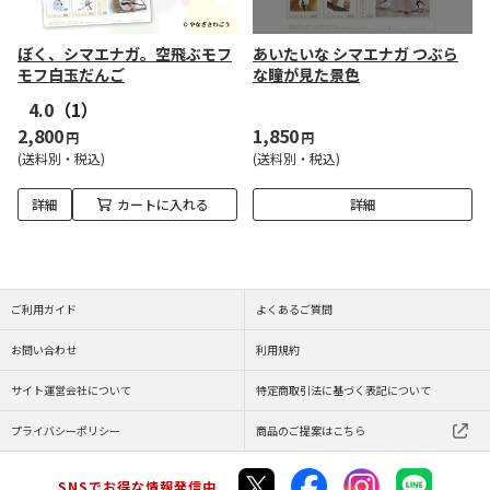
ぼく、シマエナガ。空飛ぶモフ
あいたいな シマエナガ つぶら
モフ白玉だんご
な瞳が見た景色
4.0
（1）
2,800
1,850
円
円
(送料別・税込)
(送料別・税込)
詳細
カートに入れる
詳細
ご利用ガイド
よくあるご質問
お問い合わせ
利用規約
サイト運営会社について
特定商取引法に基づく表記について
プライバシーポリシー
商品のご提案はこちら
SNSでお得な情報発信中