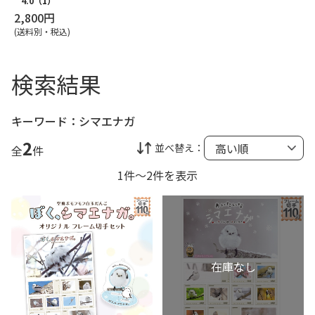
4.0
（1）
2,800円
(送料別・税込)
検索結果
キーワード：
シマエナガ
2
並べ替え：
全
件
1件～2件を表示