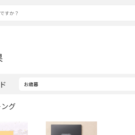
果
ド
キング