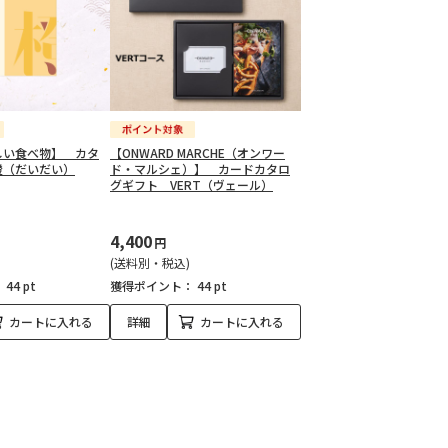
しい食べ物】 カタ
【ONWARD MARCHE（オンワー
橙（だいだい）
ド・マルシェ）】 カードカタロ
グギフト VERT（ヴェール）
4,400
円
(送料別・税込)
：
44 pt
獲得ポイント：
44 pt
カートに入れる
詳細
カートに入れる