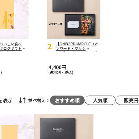
2
おいしい食べ
【ONWARD MARCHE（オ
カタログギフト
ンワード・マルシ
だい）
ェ）】 カードカタログ
ギフト VERT（ヴェー
ル）
4,400円
)
(送料別・税込)
を表示
おすすめ順
人気順
販売日
並べ替え：