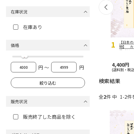
在庫状況
在庫あり
1
【日本の
価格
物】 
橙（だい
4,400円
円 ～
円
(送料別・税込
検索結果
全
2
件 中
1-2件
販売状況
販売終了した商品を除く