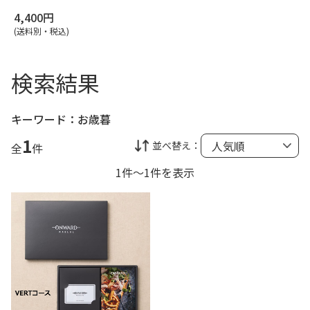
4,400円
(送料別・税込)
検索結果
キーワード：
お歳暮
1
並べ替え：
全
件
1件～1件を表示