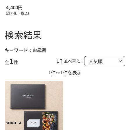
4,400円
(送料別・税込)
検索結果
キーワード：
お歳暮
1
並べ替え：
全
件
1件～1件を表示