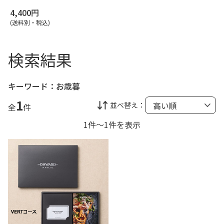
4,400円
(送料別・税込)
検索結果
キーワード：
お歳暮
1
並べ替え：
全
件
1件～1件を表示