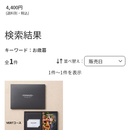
4,400円
(送料別・税込)
検索結果
キーワード：
お歳暮
1
並べ替え：
全
件
1件～1件を表示