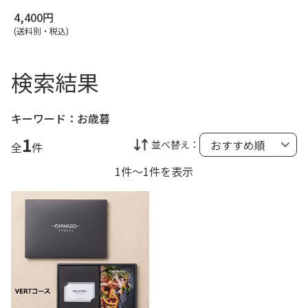
4,400円
(送料別・税込)
検索結果
キーワード：
お歳暮
1
並べ替え：
全
件
1件～1件を表示