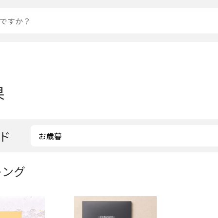
果
ド
キング