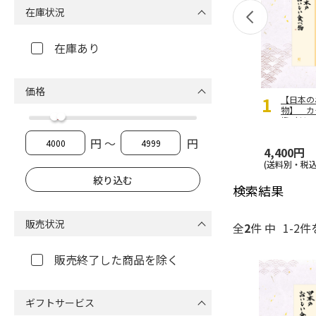
在庫状況
在庫あり
価格
1
【日本の
物】 
橙（だい
円 ～
円
4,400円
(送料別・税込
検索結果
販売状況
全
2
件 中
1-2件
販売終了した商品を除く
ギフトサービス