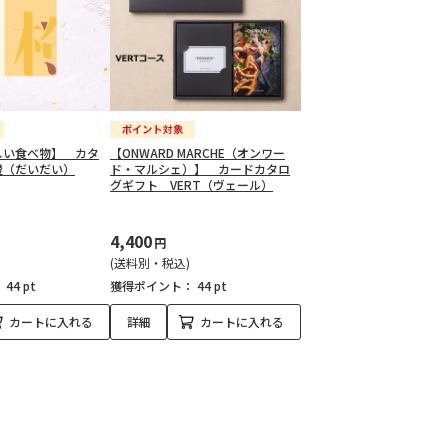
しい食べ物】 カタ
【ONWARD MARCHE（オンワー
橙（だいだい）
ド・マルシェ）】 カードカタロ
グギフト VERT（ヴェール）
4,400
円
(送料別・税込)
：
44 pt
獲得ポイント：
44 pt
カートに入れる
詳細
カートに入れる