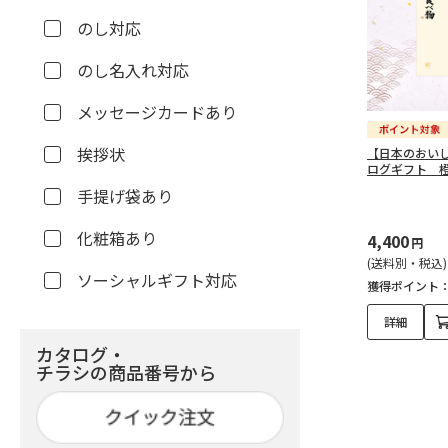
のし対応
のし名入れ対応
メッセージカードあり
挨拶状
【日本のおい
ログギフト 
手提げ袋あり
化粧箱あり
4,400
円
(送料別・税込)
ソーシャルギフト対応
獲得ポイント
詳細
カタログ・
チラシの商品番号から