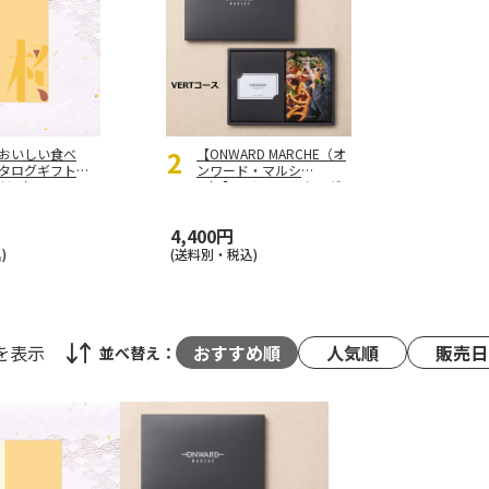
2
おいしい食べ
【ONWARD MARCHE（オ
カタログギフト
ンワード・マルシ
だい）
ェ）】 カードカタログ
ギフト VERT（ヴェー
ル）
4,400円
)
(送料別・税込)
を表示
おすすめ順
人気順
販売日
並べ替え：