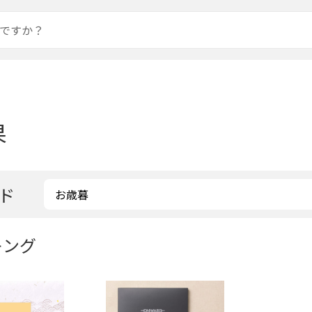
果
ド
キング