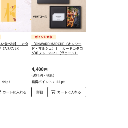
しい食べ物】 カタ
【ONWARD MARCHE（オンワー
橙（だいだい）
ド・マルシェ）】 カードカタロ
グギフト VERT（ヴェール）
4,400
円
(送料別・税込)
：
44 pt
獲得ポイント：
44 pt
カートに入れる
詳細
カートに入れる