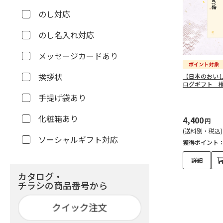
のし対応
のし名入れ対応
メッセージカードあり
挨拶状
【日本のおい
ログギフト 
手提げ袋あり
化粧箱あり
4,400
円
(送料別・税込)
ソーシャルギフト対応
獲得ポイント
詳細
カタログ・
チラシの商品番号から