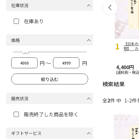
在庫状況
在庫あり
価格
1
【日本の
物】 
橙（だい
円 ～
円
4,400円
(送料別・税込
検索結果
販売状況
全
2
件 中
1-2件
販売終了した商品を除く
ギフトサービス