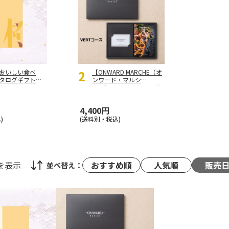
2
おいしい食べ
【ONWARD MARCHE（オ
カタログギフト
ンワード・マルシ
だい）
ェ）】 カードカタログ
ギフト VERT（ヴェー
ル）
4,400円
)
(送料別・税込)
を表示
おすすめ順
人気順
販売
並べ替え：