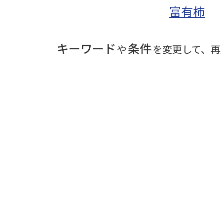
富有柿
キーワード
条件
や
を変更して、再