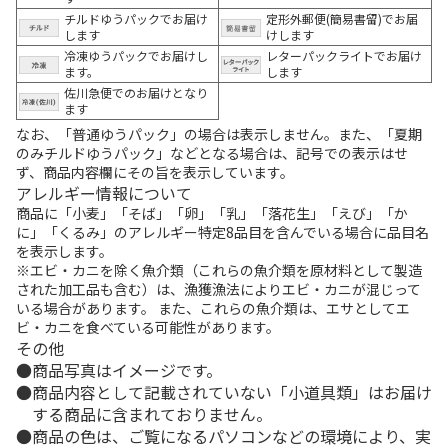
チルドゆうパックでお届け
定形外郵便(簡易書留)でお届
します
けします
冷凍ゆうパックでお届けし
レターパックライトでお届け
ます。
します
佐川急便でのお届けとなり
ます
なお、「普通ゆうパック」の場合は表示しません。また、「夏期
のみチルドゆうパック」などとなる場合は、記号での表示はせ
ず、商品内容欄にその旨を表示しています。
アレルギー情報について
商品に「小麦」「そば」「卵」「乳」「落花生」「えび」「か
に」「くるみ」のアレルギー特定8品目を含んでいる場合に品目名
を表示します。
※エビ・カニを除く魚介類（これらの魚介類を原材料として製造
された加工品も含む）は、漁獲漁法によりエビ・カニが混じって
いる場合があります。 また、これらの魚介類は、エサとしてエ
ビ・カニを食べている可能性があります。
その他
商品写真はイメージです。
商品内容として記載されていない「小道具類」はお届け
する商品に含まれておりません。
商品の色は、ご覧になるパソコンなどの環境により、実