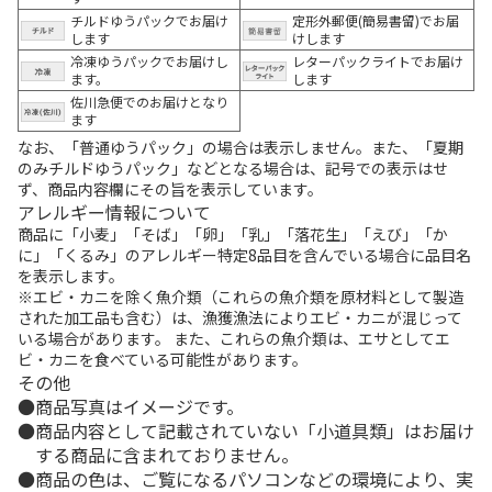
チルドゆうパックでお届け
定形外郵便(簡易書留)でお届
します
けします
冷凍ゆうパックでお届けし
レターパックライトでお届け
ます。
します
佐川急便でのお届けとなり
ます
なお、「普通ゆうパック」の場合は表示しません。また、「夏期
のみチルドゆうパック」などとなる場合は、記号での表示はせ
ず、商品内容欄にその旨を表示しています。
アレルギー情報について
商品に「小麦」「そば」「卵」「乳」「落花生」「えび」「か
に」「くるみ」のアレルギー特定8品目を含んでいる場合に品目名
を表示します。
※エビ・カニを除く魚介類（これらの魚介類を原材料として製造
された加工品も含む）は、漁獲漁法によりエビ・カニが混じって
いる場合があります。 また、これらの魚介類は、エサとしてエ
ビ・カニを食べている可能性があります。
その他
商品写真はイメージです。
商品内容として記載されていない「小道具類」はお届け
する商品に含まれておりません。
商品の色は、ご覧になるパソコンなどの環境により、実