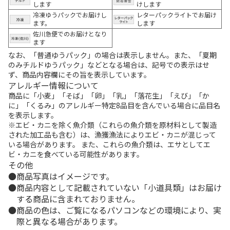
します
けします
冷凍ゆうパックでお届けし
レターパックライトでお届け
ます。
します
佐川急便でのお届けとなり
ます
なお、「普通ゆうパック」の場合は表示しません。また、「夏期
のみチルドゆうパック」などとなる場合は、記号での表示はせ
ず、商品内容欄にその旨を表示しています。
アレルギー情報について
商品に「小麦」「そば」「卵」「乳」「落花生」「えび」「か
に」「くるみ」のアレルギー特定8品目を含んでいる場合に品目名
を表示します。
※エビ・カニを除く魚介類（これらの魚介類を原材料として製造
された加工品も含む）は、漁獲漁法によりエビ・カニが混じって
いる場合があります。 また、これらの魚介類は、エサとしてエ
ビ・カニを食べている可能性があります。
その他
商品写真はイメージです。
商品内容として記載されていない「小道具類」はお届け
する商品に含まれておりません。
商品の色は、ご覧になるパソコンなどの環境により、実
際と異なる場合があります。