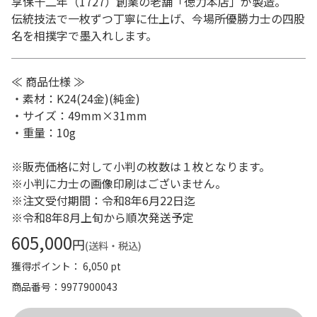
享保十二年（1727）創業の老舗「徳力本店」が製造。
伝統技法で一枚ずつ丁寧に仕上げ、今場所優勝力士の四股
名を相撲字で墨入れします。
≪ 商品仕様 ≫
・素材：K24(24金)(純金)
・サイズ：49mm×31mm
・重量：10g
※販売価格に対して小判の枚数は１枚となります。
※小判に力士の画像印刷はございません。
※注文受付期間：令和8年6月22日迄
※令和8年8月上旬から順次発送予定
605,000
円
(送料・税込)
獲得ポイント： 6,050 pt
商品番号
9977900043