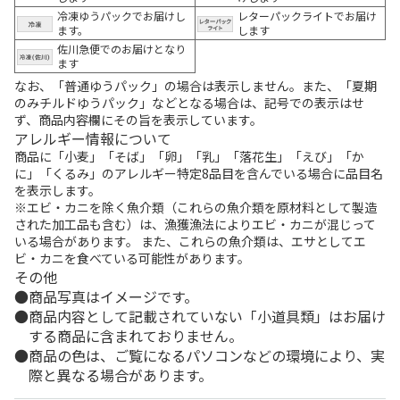
冷凍ゆうパックでお届けし
レターパックライトでお届け
ます。
します
佐川急便でのお届けとなり
ます
なお、「普通ゆうパック」の場合は表示しません。また、「夏期
のみチルドゆうパック」などとなる場合は、記号での表示はせ
ず、商品内容欄にその旨を表示しています。
アレルギー情報について
商品に「小麦」「そば」「卵」「乳」「落花生」「えび」「か
に」「くるみ」のアレルギー特定8品目を含んでいる場合に品目名
を表示します。
※エビ・カニを除く魚介類（これらの魚介類を原材料として製造
された加工品も含む）は、漁獲漁法によりエビ・カニが混じって
いる場合があります。 また、これらの魚介類は、エサとしてエ
ビ・カニを食べている可能性があります。
その他
商品写真はイメージです。
商品内容として記載されていない「小道具類」はお届け
する商品に含まれておりません。
商品の色は、ご覧になるパソコンなどの環境により、実
際と異なる場合があります。