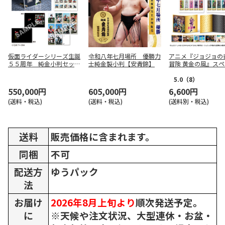
仮面ライダーシリーズ生誕
令和八年七月場所 優勝力
アニメ『ジョジョの
５５周年 純金小判セット
士純金製小判【安青錦】
冒険 黄金の風』ス
／シリアルナンバー入り
ルフレーム切手セッ
（55セット限定）
5.0
（8）
550,000円
605,000円
6,600円
(送料・税込)
(送料・税込)
(送料別・税込)
送料
販売価格に含まれます。
同梱
不可
配送方
ゆうパック
法
お届け
2026年8月上旬より
順次発送予定。
に
※天候や注文状況、大型連休・お盆・