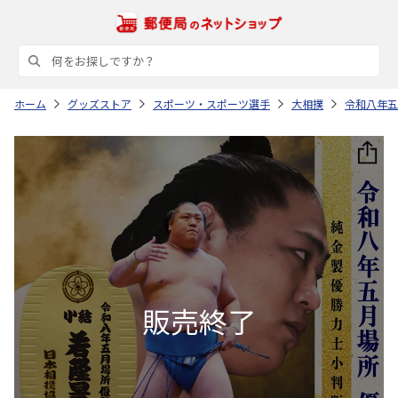
ホーム
グッズストア
スポーツ・スポーツ選手
大相撲
令和八年五