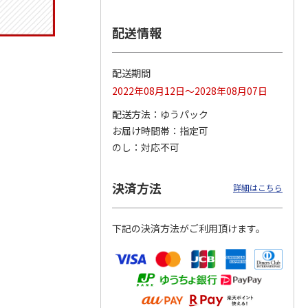
配送情報
つぶら
【グリーティング切
【グリーティング切
【のり式】110円普
配送期間
ーズ
手】ハッピーグリー
手】グリーティング
通切手・千鳥（1シ
ティング（110円）
（シンプル）（110
ート100枚）
2022年08月12日～2028年08月07日
1）
5.0
（2）
円
4.8
…
（11）
4.6
（7）
1,100円
5,500円
11,000円
配送方法
ゆうパック
(送料別)
(送料別)
(送料別)
お届け時間帯
指定可
のし
対応不可
決済方法
詳細はこちら
下記の決済方法がご利用頂けます。