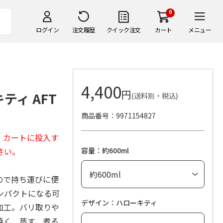
0
ログイン
注文履歴
クイック注文
カート
メニュー
4,400
円
ティ AFT
(送料別・税込)
商品番号
9971154827
。カートに投入す
さい。
容量：約600ml
ので持ち運びに便
ンパクトになる可
デザイン：ハローキティ
加工。バリ取りや
焼く、蒸す、煮る