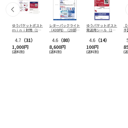
ゆうパケットポスト
レターパックライト
ゆうパケットポスト
【
ｍｉｎｉ封筒（1個
（430円）（20部セ
発送用シール（1個
手
（50枚）セット）
ット）
（20枚）セット）
ン
4.7
（31）
4.6
（80）
4.6
（14）
1,000円
8,600円
100円
8
(送料別)
(送料別)
(送料別)
(