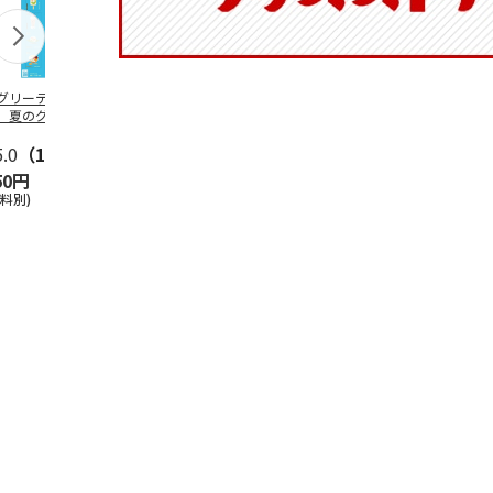
グリーティング切
【グリーティング切
レターパックプラス
＜お中元＞新
】夏のグリーティ
手】夏のグリーティ
（600円）（20部セ
なオールスタ
グ（85円）
ング（110円）
ット）
5.0
（10）
5.0
（17）
4.8
（24）
4.8
（19
50円
1,100円
12,000円
3,780円
送料別)
(送料別)
(送料別)
(送料・税込)