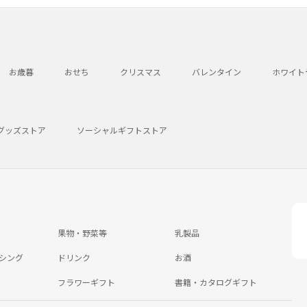
お歳暮
おせち
クリスマス
バレンタイン
ホワイト
グッズストア
ソーシャルギフトストア
果物・野菜等
乳製品
シング
ドリンク
お酒
フラワーギフト
書籍・カタログギフト