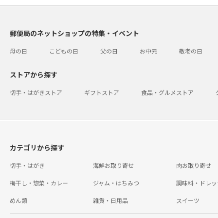
郵便局のネットショップの特集・イベント
母の日
こどもの日
父の日
お中元
敬老の日
ストアから探す
切手・はがきストア
ギフトストア
食品・グルメストア
カテゴリから探す
切手・はがき
海鮮お取り寄せ
肉お取り寄せ
梅干し・惣菜・カレー
ジャム・はちみつ
調味料・ドレッ
めん類
雑貨・日用品
スイーツ