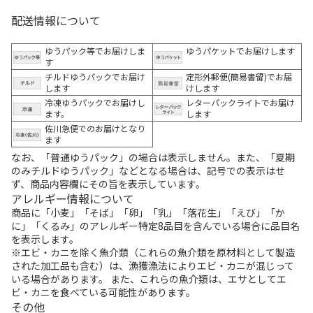
配送情報について
ゆうパック等でお届けしま
ゆうパケットでお届けします
す
チルドゆうパックでお届け
定形外郵便(簡易書留)でお届
します
けします
冷凍ゆうパックでお届けし
レターパックライトでお届け
ます。
します
佐川急便でのお届けとなり
ます
なお、「普通ゆうパック」の場合は表示しません。また、「夏期
のみチルドゆうパック」などとなる場合は、記号での表示はせ
ず、商品内容欄にその旨を表示しています。
アレルギー情報について
商品に「小麦」「そば」「卵」「乳」「落花生」「えび」「か
に」「くるみ」のアレルギー特定8品目を含んでいる場合に品目名
を表示します。
※エビ・カニを除く魚介類（これらの魚介類を原材料として製造
された加工品も含む）は、漁獲漁法によりエビ・カニが混じって
いる場合があります。 また、これらの魚介類は、エサとしてエ
ビ・カニを食べている可能性があります。
その他