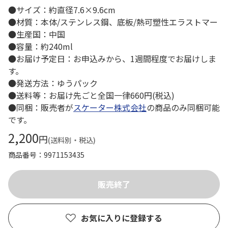
●サイズ：約直径7.6×9.6cm
●材質：本体/ステンレス鋼、底板/熱可塑性エラストマー
●生産国：中国
●容量：約240ml
●お届け予定日：お申込みから、1週間程度でお届けしま
す。
●発送方法：ゆうパック
●送料等：お届け先ごと全国一律660円(税込)
●同梱：販売者が
スケーター株式会社
の商品のみ同梱可能
です。
2,200
円
(送料別・税込)
商品番号
9971153435
お気に入りに登録する