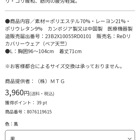
リ・コリ緩和、筋肉の疲労軽減。
●商品内容／素材＝ポリエステル70%・レーヨン21%・
ポリウレタン9% カンボジア製又は中国製 医療機器製
造販売届出番号：23B2X10055RD0101 販売名：ReDリ
カバリーウェア（ベア天竺）
●L：胸囲96～104cm 着丈71cm
※お客様都合によるサイズ交換は承っておりません。
商品提供者：（株）ＭＴＧ
3,960
円
(送料・税込)
獲得ポイント： 39 pt
商品番号
8076119615
色：黒