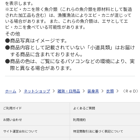
を表示します。
※エビ・カニを除く魚介類（これらの魚介類を原材料として製造
された加工品も含む）は、漁獲漁法によりエビ・カニが混じって
いる場合があります。 また、これらの魚介類は、エサとしてエ
ビ・カニを食べている可能性があります。
その他
商品写真はイメージです。
商品内容として記載されていない「小道具類」はお届け
する商品に含まれておりません。
商品の色は、ご覧になるパソコンなどの環境により、実
際と異なる場合があります。
ホーム
ネットショップ
雑貨・日用品
装身具
衣類
〈ＲｅＤ〉
ご利用ガイド
よくあるご質問
お問い合わせ
利用規約
サイト運営会社について
特定商取引法に基づく表記について