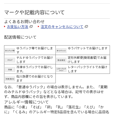
マークや記載内容について
よくあるお問い合わせ
お支払い方法
注文のキャンセルについて
配送情報について
ゆうパック等でお届けしま
ゆうパケットでお届けします
す
チルドゆうパックでお届け
定形外郵便(簡易書留)でお届
します
けします
冷凍ゆうパックでお届けし
レターパックライトでお届け
ます。
します
佐川急便でのお届けとなり
ます
なお、「普通ゆうパック」の場合は表示しません。また、「夏期
のみチルドゆうパック」などとなる場合は、記号での表示はせ
ず、商品内容欄にその旨を表示しています。
アレルギー情報について
商品に「小麦」「そば」「卵」「乳」「落花生」「えび」「か
に」「くるみ」のアレルギー特定8品目を含んでいる場合に品目名