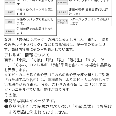
す
チルドゆうパックでお届け
定形外郵便(簡易書留)でお届
します
けします
冷凍ゆうパックでお届けし
レターパックライトでお届け
ます。
します
佐川急便でのお届けとなり
ます
なお、「普通ゆうパック」の場合は表示しません。また、「夏期
のみチルドゆうパック」などとなる場合は、記号での表示はせ
ず、商品内容欄にその旨を表示しています。
アレルギー情報について
商品に「小麦」「そば」「卵」「乳」「落花生」「えび」「か
に」「くるみ」のアレルギー特定8品目を含んでいる場合に品目名
を表示します。
※エビ・カニを除く魚介類（これらの魚介類を原材料として製造
された加工品も含む）は、漁獲漁法によりエビ・カニが混じって
いる場合があります。 また、これらの魚介類は、エサとしてエ
ビ・カニを食べている可能性があります。
その他
商品写真はイメージです。
商品内容として記載されていない「小道具類」はお届け
する商品に含まれておりません。