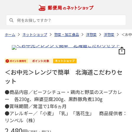
ホーム
ネットショップ
惣菜・加工食品
洋惣菜
洋惣菜
＜お中
＜お中元＞レンジで簡単 北海道こだわりセ
ット
●商品内容／ビーフシチュー・鶏肉と野菜のスープカレ
ー 各230g、麻婆豆腐200g、黒酢豚角煮130g
●賞味期間／常温で1年6ヵ月
●アレルギー／「小麦」「乳」「落花生」 商品提供者：
リンベル（株）
2,480
円