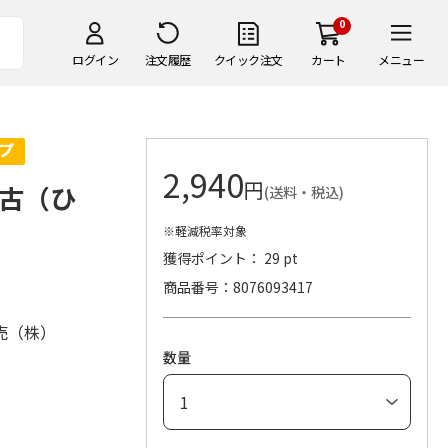
0
ログイン
注文履歴
クイック注文
カート
メニュー
2,940
円
古（ひ
(送料・税込)
※軽減税率対象
獲得ポイント： 29 pt
商品番号
8076093417
売（株）
数量