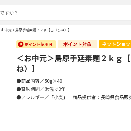
＜お中元＞島原手延素麺２ｋｇ【古（ひね）】
＜お中元＞島原手延素麺２ｋｇ【
ね）】
●商品内容／50g×40
●賞味期間／常温で2年
●アレルギー／「小麦」 商品提供者：長崎県食品販