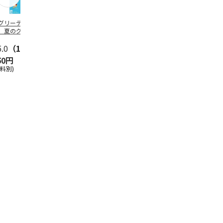
グリーティング切
【グリーティング切
レターパックプラス
＜お中元＞新
】夏のグリーティ
手】夏のグリーティ
（600円）（20部セ
なオールスタ
グ（85円）
ング（110円）
ット）
5.0
（10）
5.0
（17）
4.8
（24）
4.8
（19
50円
1,100円
12,000円
3,780円
送料別)
(送料別)
(送料別)
(送料・税込)