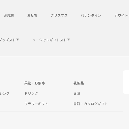
お歳暮
おせち
クリスマス
バレンタイン
ホワイト
グッズストア
ソーシャルギフトストア
果物・野菜等
乳製品
シング
ドリンク
お酒
フラワーギフト
書籍・カタログギフト