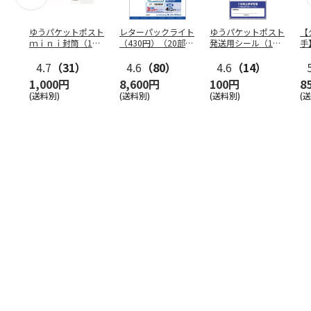
ゆうパケットポスト
レターパックライト
ゆうパケットポスト
【
ｍｉｎｉ封筒（1個
（430円）（20部セ
発送用シール（1個
手
（50枚）セット）
ット）
（20枚）セット）
ン
4.7
（31）
4.6
（80）
4.6
（14）
1,000円
8,600円
100円
8
(送料別)
(送料別)
(送料別)
(