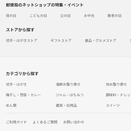
郵便局のネットショップの特集・イベント
母の日
こどもの日
父の日
お中元
敬老の日
ストアから探す
切手・はがきストア
ギフトストア
食品・グルメストア
カテゴリから探す
切手・はがき
海鮮お取り寄せ
肉お取り寄せ
梅干し・惣菜・カレー
ジャム・はちみつ
調味料・ドレッ
めん類
雑貨・日用品
スイーツ
ご利用ガイド
よくあるご質問
お問い合わせ