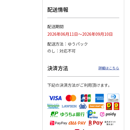
配送情報
つぶら
【グリーティング切
【グリーティング切
【のり式】110円普
ーズ
手】ハッピーグリー
手】グリーティング
通切手・千鳥（1シ
ティング（110円）
（シンプル）（110
ート100枚）
配送期間
1）
5.0
（2）
円
4.8
…
（11）
4.6
（7）
2026年06月11日～2026年09月10日
1,100円
5,500円
11,000円
(送料別)
(送料別)
(送料別)
配送方法
ゆうパック
のし
対応不可
決済方法
詳細はこちら
下記の決済方法がご利用頂けます。