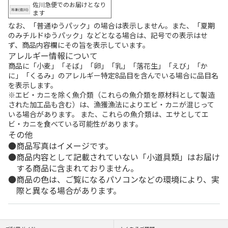
佐川急便でのお届けとなり
ます
なお、「普通ゆうパック」の場合は表示しません。また、「夏期
のみチルドゆうパック」などとなる場合は、記号での表示はせ
ず、商品内容欄にその旨を表示しています。
アレルギー情報について
商品に「小麦」「そば」「卵」「乳」「落花生」「えび」「か
に」「くるみ」のアレルギー特定8品目を含んでいる場合に品目名
を表示します。
※エビ・カニを除く魚介類（これらの魚介類を原材料として製造
された加工品も含む）は、漁獲漁法によりエビ・カニが混じって
いる場合があります。 また、これらの魚介類は、エサとしてエ
ビ・カニを食べている可能性があります。
その他
商品写真はイメージです。
商品内容として記載されていない「小道具類」はお届け
する商品に含まれておりません。
商品の色は、ご覧になるパソコンなどの環境により、実
際と異なる場合があります。