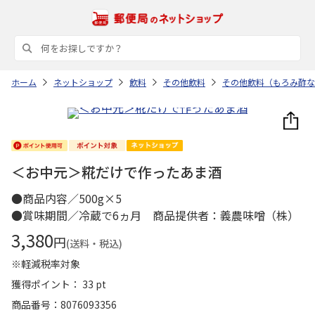
ホーム
ネットショップ
飲料
その他飲料
その他飲料（もろみ酢な
＜お中元＞糀だけで作ったあま酒
●商品内容／500g×5
●賞味期間／冷蔵で6ヵ月 商品提供者：義農味噌（株）
3,380
円
(送料・税込)
※軽減税率対象
獲得ポイント： 33 pt
商品番号
8076093356