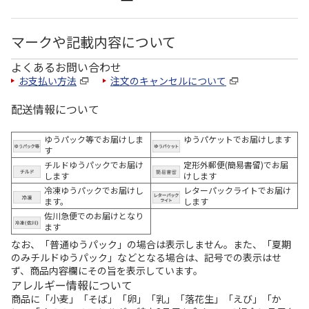
マークや記載内容について
よくあるお問い合わせ
お支払い方法
注文のキャンセルについて
配送情報について
ゆうパック等でお届けしま
ゆうパケットでお届けします
す
チルドゆうパックでお届け
定形外郵便(簡易書留)でお届
します
けします
冷凍ゆうパックでお届けし
レターパックライトでお届け
ます。
します
佐川急便でのお届けとなり
ます
なお、「普通ゆうパック」の場合は表示しません。また、「夏期
のみチルドゆうパック」などとなる場合は、記号での表示はせ
ず、商品内容欄にその旨を表示しています。
アレルギー情報について
商品に「小麦」「そば」「卵」「乳」「落花生」「えび」「か