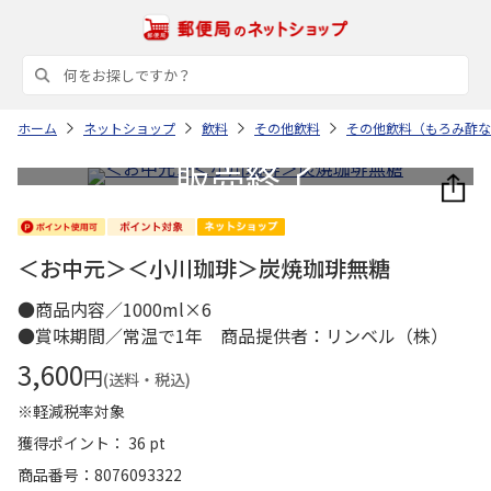
ホーム
ネットショップ
飲料
その他飲料
その他飲料（もろみ酢な
＜お中元＞＜小川珈琲＞炭焼珈琲無糖
●商品内容／1000ml×6
●賞味期間／常温で1年 商品提供者：リンベル（株）
3,600
円
(送料・税込)
※軽減税率対象
獲得ポイント： 36 pt
商品番号
8076093322