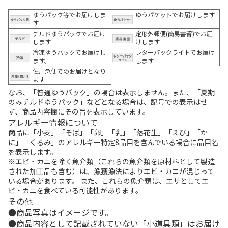
ゆうパック等でお届けしま
ゆうパケットでお届けします
す
チルドゆうパックでお届け
定形外郵便(簡易書留)でお届
します
けします
冷凍ゆうパックでお届けし
レターパックライトでお届け
ます。
します
佐川急便でのお届けとなり
ます
なお、「普通ゆうパック」の場合は表示しません。また、「夏期
のみチルドゆうパック」などとなる場合は、記号での表示はせ
ず、商品内容欄にその旨を表示しています。
アレルギー情報について
商品に「小麦」「そば」「卵」「乳」「落花生」「えび」「か
に」「くるみ」のアレルギー特定8品目を含んでいる場合に品目名
を表示します。
※エビ・カニを除く魚介類（これらの魚介類を原材料として製造
された加工品も含む）は、漁獲漁法によりエビ・カニが混じって
いる場合があります。 また、これらの魚介類は、エサとしてエ
ビ・カニを食べている可能性があります。
その他
商品写真はイメージです。
商品内容として記載されていない「小道具類」はお届け