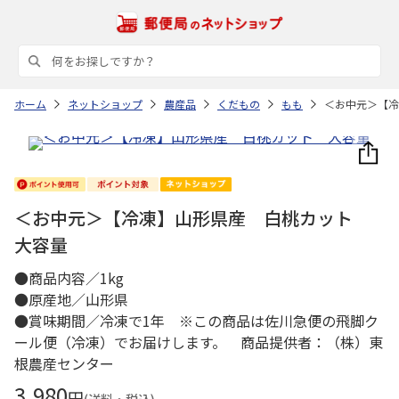
ホーム
ネットショップ
農産品
くだもの
もも
＜お中元＞【冷
＜お中元＞【冷凍】山形県産 白桃カット
大容量
●商品内容／1kg
●原産地／山形県
●賞味期間／冷凍で1年 ※この商品は佐川急便の飛脚ク
ール便（冷凍）でお届けします。 商品提供者：（株）東
根農産センター
3,980
円