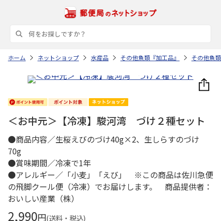
ホーム
ネットショップ
水産品
その他魚類『加工品』
その他魚類
＜お中元＞【冷凍】駿河湾 づけ２種セット
●商品内容／生桜えびのづけ40g×2、生しらすのづけ
70g
●賞味期間／冷凍で1年
●アレルギー／「小麦」「えび」 ※この商品は佐川急便
の飛脚クール便（冷凍）でお届けします。 商品提供者：
おいしい産業（株）
2,990
円
(送料・税込)