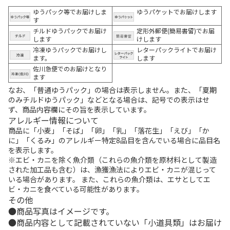
ゆうパック等でお届けしま
ゆうパケットでお届けします
す
チルドゆうパックでお届け
定形外郵便(簡易書留)でお届
します
けします
冷凍ゆうパックでお届けし
レターパックライトでお届け
ます。
します
佐川急便でのお届けとなり
ます
なお、「普通ゆうパック」の場合は表示しません。また、「夏期
のみチルドゆうパック」などとなる場合は、記号での表示はせ
ず、商品内容欄にその旨を表示しています。
アレルギー情報について
商品に「小麦」「そば」「卵」「乳」「落花生」「えび」「か
に」「くるみ」のアレルギー特定8品目を含んでいる場合に品目名
を表示します。
※エビ・カニを除く魚介類（これらの魚介類を原材料として製造
された加工品も含む）は、漁獲漁法によりエビ・カニが混じって
いる場合があります。 また、これらの魚介類は、エサとしてエ
ビ・カニを食べている可能性があります。
その他
商品写真はイメージです。
商品内容として記載されていない「小道具類」はお届け