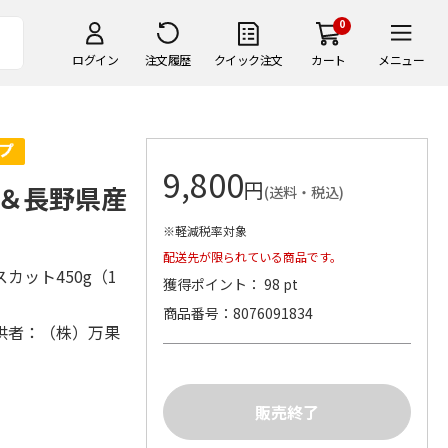
0
ログイン
注文履歴
クイック注文
カート
メニュー
9,800
円
＆長野県産
(送料・税込)
※軽減税率対象
配送先が限られている商品です。
カット450g（1
獲得ポイント： 98 pt
商品番号
8076091834
供者：（株）万果