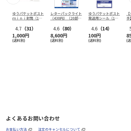
ゆうパケットポスト
レターパックライト
ゆうパケットポスト
【
ｍｉｎｉ封筒（1個
（430円）（20部セ
発送用シール（1個
手
（50枚）セット）
ット）
（20枚）セット）
ン
4.7
（31）
4.6
（80）
4.6
（14）
1,000円
8,600円
100円
8
(送料別)
(送料別)
(送料別)
(
よくあるお問い合わせ
お支払い方法
注文のキャンセルについて