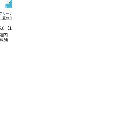
グリーティング切
【グリーティング切
レターパックプラス
＜お中元＞新
】夏のグリーティ
手】夏のグリーティ
（600円）（20部セ
なオールスタ
グ（85円）
ング（110円）
ット）
5.0
（10）
5.0
（17）
4.8
（24）
4.8
（19
50円
1,100円
12,000円
3,780円
送料別)
(送料別)
(送料別)
(送料・税込)