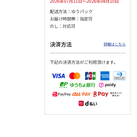
2026年07月11日～2026年08月10日
配送方法
ゆうパック
つぶら
【グリーティング切
【グリーティング切
【のり式】110円普
お届け時間帯
指定可
ーズ
手】ハッピーグリー
手】グリーティング
通切手・千鳥（1シ
ティング（110円）
（シンプル）（110
ート100枚）
のし
対応可
1）
5.0
（2）
円
4.8
…
（11）
4.6
（7）
1,100円
5,500円
11,000円
(送料別)
(送料別)
(送料別)
決済方法
詳細はこちら
下記の決済方法がご利用頂けます。