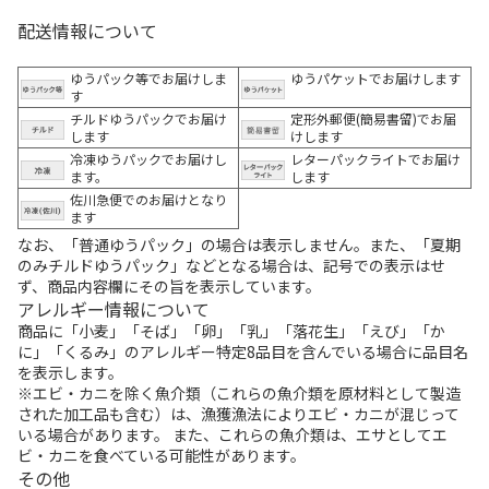
配送情報について
ゆうパック等でお届けしま
ゆうパケットでお届けします
す
チルドゆうパックでお届け
定形外郵便(簡易書留)でお届
します
けします
冷凍ゆうパックでお届けし
レターパックライトでお届け
ます。
します
佐川急便でのお届けとなり
ます
なお、「普通ゆうパック」の場合は表示しません。また、「夏期
のみチルドゆうパック」などとなる場合は、記号での表示はせ
ず、商品内容欄にその旨を表示しています。
アレルギー情報について
商品に「小麦」「そば」「卵」「乳」「落花生」「えび」「か
に」「くるみ」のアレルギー特定8品目を含んでいる場合に品目名
を表示します。
※エビ・カニを除く魚介類（これらの魚介類を原材料として製造
された加工品も含む）は、漁獲漁法によりエビ・カニが混じって
いる場合があります。 また、これらの魚介類は、エサとしてエ
ビ・カニを食べている可能性があります。
その他