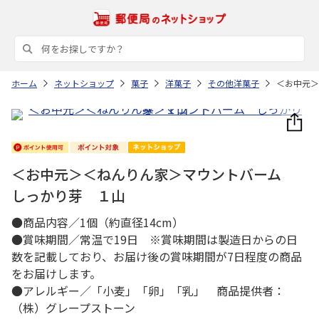
ホーム
ネットショップ
菓子
洋菓子
その他洋菓子
＜お中元＞
＜お中元＞＜ねんりん家＞マウントバーム
しっかり芽 １山
●商品内容／1個（約直径14cm）
●賞味期間／常温で19日 ※賞味期間は製造日からの日
数を記載しており、お届け後の賞味期間が7日程度の商品
をお届けします。
●アレルギー／「小麦」「卵」「乳」 商品提供者：
（株）グレープストーン