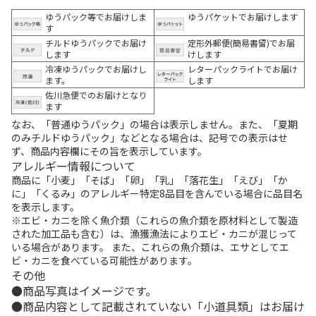
ゆうパック等でお届けしま
ゆうパケットでお届けします
す
チルドゆうパックでお届け
定形外郵便(簡易書留)でお届
します
けします
冷凍ゆうパックでお届けし
レターパックライトでお届け
ます。
します
佐川急便でのお届けとなり
ます
なお、「普通ゆうパック」の場合は表示しません。また、「夏期
のみチルドゆうパック」などとなる場合は、記号での表示はせ
ず、商品内容欄にその旨を表示しています。
アレルギー情報について
商品に「小麦」「そば」「卵」「乳」「落花生」「えび」「か
に」「くるみ」のアレルギー特定8品目を含んでいる場合に品目名
を表示します。
※エビ・カニを除く魚介類（これらの魚介類を原材料として製造
された加工品も含む）は、漁獲漁法によりエビ・カニが混じって
いる場合があります。 また、これらの魚介類は、エサとしてエ
ビ・カニを食べている可能性があります。
その他
商品写真はイメージです。
商品内容として記載されていない「小道具類」はお届け