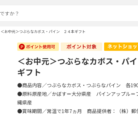
＜お中元＞つぶらなカボス・パイン ２４本ギフト
＜お中元＞つぶらなカボス・パイ
ギフト
●商品内容／つぶらなカボス・つぶらなパイン 各19
●原料原産地／かぼす＝大分県産 パインアップル＝
縄県産
●賞味期間／常温で1年7ヵ月 商品提供者：（株）郵