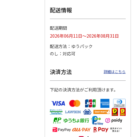
配送情報
つぶら
【グリーティング切
【グリーティング切
【のり式】110円普
ーズ
手】ハッピーグリー
手】グリーティング
通切手・千鳥（1シ
ティング（110円）
（シンプル）（110
ート100枚）
配送期間
1）
5.0
（2）
円
4.8
…
（11）
4.6
（7）
2026年06月11日～2026年08月31日
1,100円
5,500円
11,000円
(送料別)
(送料別)
(送料別)
配送方法
ゆうパック
のし
対応可
決済方法
詳細はこちら
下記の決済方法がご利用頂けます。