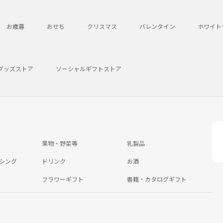
お歳暮
おせち
クリスマス
バレンタイン
ホワイト
グッズストア
ソーシャルギフトストア
果物・野菜等
乳製品
シング
ドリンク
お酒
フラワーギフト
書籍・カタログギフト