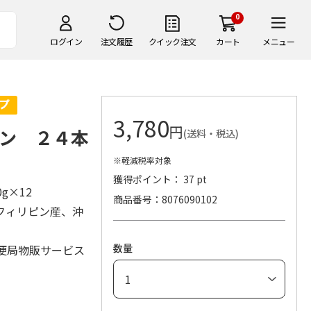
0
ログイン
注文履歴
クイック注文
カート
メニュー
3,780
円
ン ２４本
(送料・税込)
※軽減税率対象
獲得ポイント： 37 pt
0g×12
商品番号
8076090102
フィリピン産、沖
数量
便局物販サービス