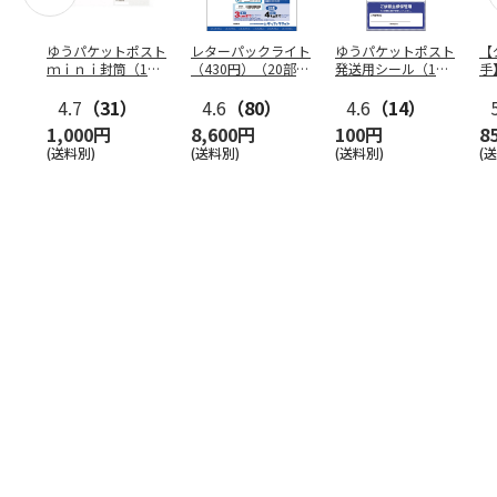
ゆうパケットポスト
レターパックライト
ゆうパケットポスト
【
ｍｉｎｉ封筒（1個
（430円）（20部セ
発送用シール（1個
手
（50枚）セット）
ット）
（20枚）セット）
ン
4.7
（31）
4.6
（80）
4.6
（14）
1,000円
8,600円
100円
8
(送料別)
(送料別)
(送料別)
(