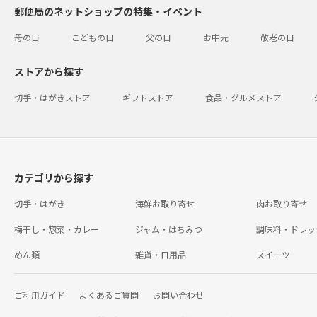
郵便局のネットショップの特集・イベント
母の日
こどもの日
父の日
お中元
敬老の日
ストアから探す
切手・はがきストア
ギフトストア
食品・グルメストア
カテゴリから探す
切手・はがき
海鮮お取り寄せ
肉お取り寄せ
梅干し・惣菜・カレー
ジャム・はちみつ
調味料・ドレッ
めん類
雑貨・日用品
スイーツ
ご利用ガイド
よくあるご質問
お問い合わせ