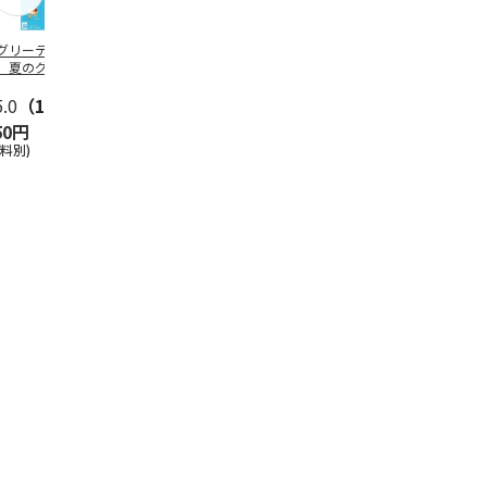
グリーティング切
【グリーティング切
レターパックプラス
＜お中元＞新
】夏のグリーティ
手】夏のグリーティ
（600円）（20部セ
なオールスタ
グ（85円）
ング（110円）
ット）
5.0
（10）
5.0
（17）
4.8
（24）
4.8
（19
50円
1,100円
12,000円
3,780円
送料別)
(送料別)
(送料別)
(送料・税込)