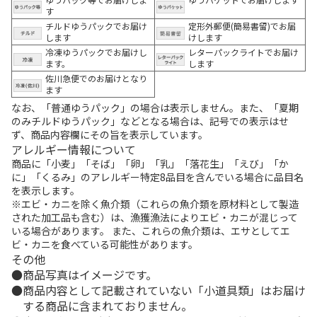
す
チルドゆうパックでお届け
定形外郵便(簡易書留)でお届
します
けします
冷凍ゆうパックでお届けし
レターパックライトでお届け
ます。
します
佐川急便でのお届けとなり
ます
なお、「普通ゆうパック」の場合は表示しません。また、「夏期
のみチルドゆうパック」などとなる場合は、記号での表示はせ
ず、商品内容欄にその旨を表示しています。
アレルギー情報について
商品に「小麦」「そば」「卵」「乳」「落花生」「えび」「か
に」「くるみ」のアレルギー特定8品目を含んでいる場合に品目名
を表示します。
※エビ・カニを除く魚介類（これらの魚介類を原材料として製造
された加工品も含む）は、漁獲漁法によりエビ・カニが混じって
いる場合があります。 また、これらの魚介類は、エサとしてエ
ビ・カニを食べている可能性があります。
その他
商品写真はイメージです。
商品内容として記載されていない「小道具類」はお届け
する商品に含まれておりません。