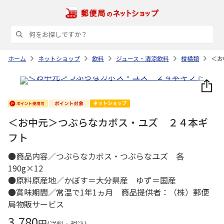
ホーム
ネットショップ
飲料
ジュース・清涼飲料
柑橘類
＜お
＜お中元＞つぶらなカボス・ユズ ２４本ギ
フト
●商品内容／つぶらなカボス・つぶらなユズ 各
190g×12
●原料原産地／かぼす＝大分県産 ゆず＝国産
●賞味期間／常温で1年1ヵ月 商品提供者：（株）郵便
局物販サービス
3,780
円