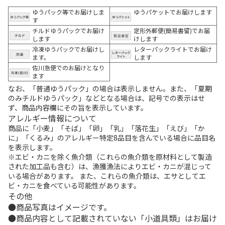
ゆうパック等でお届けしま
ゆうパケットでお届けします
す
チルドゆうパックでお届け
定形外郵便(簡易書留)でお届
します
けします
冷凍ゆうパックでお届けし
レターパックライトでお届け
ます。
します
佐川急便でのお届けとなり
ます
なお、「普通ゆうパック」の場合は表示しません。また、「夏期
のみチルドゆうパック」などとなる場合は、記号での表示はせ
ず、商品内容欄にその旨を表示しています。
アレルギー情報について
商品に「小麦」「そば」「卵」「乳」「落花生」「えび」「か
に」「くるみ」のアレルギー特定8品目を含んでいる場合に品目名
を表示します。
※エビ・カニを除く魚介類（これらの魚介類を原材料として製造
された加工品も含む）は、漁獲漁法によりエビ・カニが混じって
いる場合があります。 また、これらの魚介類は、エサとしてエ
ビ・カニを食べている可能性があります。
その他
商品写真はイメージです。
商品内容として記載されていない「小道具類」はお届け