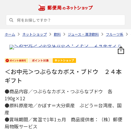
ホーム
ネットショップ
飲料
ジュース・清涼飲料
フルーツ系
＜お中元＞つぶらなカボス・ブドウ ２４本
ギフト
●商品内容／つぶらなカボス・つぶらなブドウ 各
190g×12
●原料原産地／かぼす＝大分県産 ぶどう＝台湾産、国
産
●賞味期間／常温で1年1ヵ月 商品提供者：（株）郵便
局物販サービス