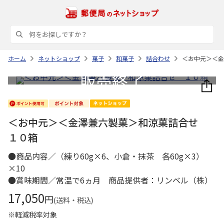
ホーム
ネットショップ
菓子
和菓子
詰合わせ
＜お中元＞＜金
＜お中元＞＜金澤兼六製菓＞和涼菓詰合せ
１０箱
●商品内容／（練り60g×6、小倉・抹茶 各60g×3）
×10
●賞味期間／常温で6ヵ月 商品提供者：リンベル（株）
17,050
円
(送料・税込)
※軽減税率対象