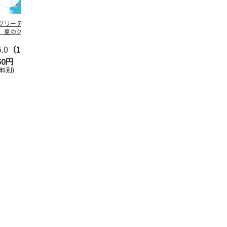
グリーティング切
【グリーティング切
レターパックプラス
＜お中元＞新
】夏のグリーティ
手】夏のグリーティ
（600円）（20部セ
なオールスタ
グ（85円）
ング（110円）
ット）
5.0
（10）
5.0
（17）
4.8
（24）
4.8
（19
50円
1,100円
12,000円
3,780円
送料別)
(送料別)
(送料別)
(送料・税込)