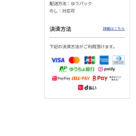
配送方法
ゆうパック
のし
対応可
つぶら
【グリーティング切
【グリーティング切
【のり式】110円普
ーズ
手】ハッピーグリー
手】グリーティング
通切手・千鳥（1シ
ティング（110円）
（シンプル）（110
ート100枚）
決済方法
詳細はこちら
1）
5.0
（2）
円
4.8
…
（11）
4.6
（7）
1,100円
5,500円
11,000円
(送料別)
(送料別)
(送料別)
下記の決済方法がご利用頂けます。