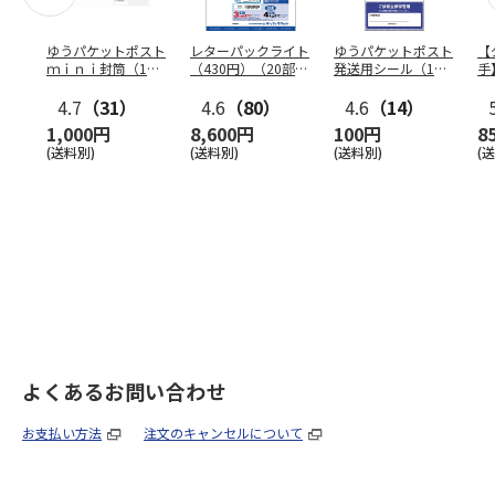
ゆうパケットポスト
レターパックライト
ゆうパケットポスト
【
ｍｉｎｉ封筒（1個
（430円）（20部セ
発送用シール（1個
手
（50枚）セット）
ット）
（20枚）セット）
ン
4.7
（31）
4.6
（80）
4.6
（14）
1,000円
8,600円
100円
8
(送料別)
(送料別)
(送料別)
(
よくあるお問い合わせ
お支払い方法
注文のキャンセルについて