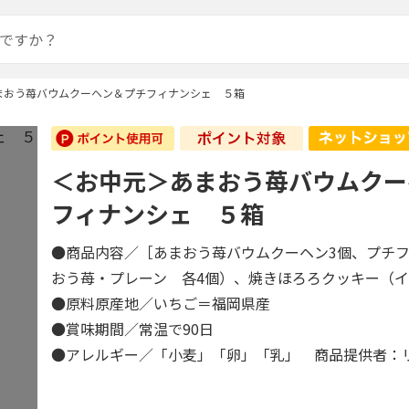
まおう苺バウムクーヘン＆プチフィナンシェ ５箱
＜お中元＞あまおう苺バウムクー
フィナンシェ ５箱
●商品内容／［あまおう苺バウムクーヘン3個、プチ
おう苺・プレーン 各4個）、焼きほろろクッキー（
●原料原産地／いちご＝福岡県産
●賞味期間／常温で90日
●アレルギー／「小麦」「卵」「乳」 商品提供者：