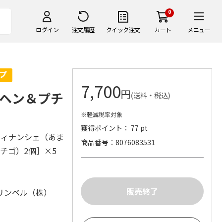
0
ログイン
注文履歴
クイック注文
カート
メニュー
7,700
円
ヘン＆プチ
(送料・税込)
※軽減税率対象
獲得ポイント： 77 pt
フィナンシェ（あま
商品番号
8076083531
イチゴ）2個］×5
リンベル（株）